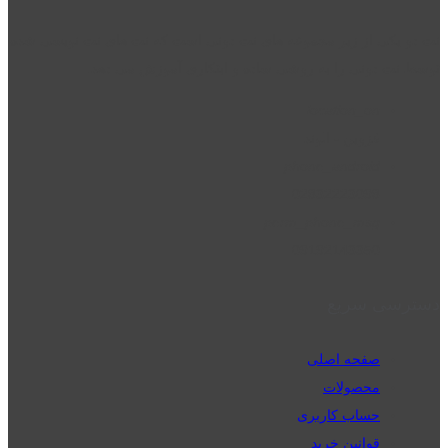
نت دو یکی از زیر مجموعه های نت دونی است که نت های نت نویسی شده
توسط نت دونی را به روشی ساده و ابتکاری آموزش می دهد.
location_on
قزوین - الوند
phone_android
02832223098
perm_phone_msg
09192143350
دسترسی سریع
صفحه اصلی
محصولات
حساب کاربری
قوانین خرید