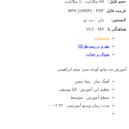
حجم فایل:
54 مگابایت - 1 مگابایت
فرمت فایل
MP4 (1080P) - PDF
لایسنس:
دارد - نت دو
هماهنگی با:
VLC - MX
توضیحات
نقد و بررسی‌ها (0)
سوال و جواب
آموزش نت پیانو کوچه سرد میثم ابراهیمی
آهنگ ساز : نیما معین
تنظیم این آموزش : النا یوسفی
سطح آموزش : متوسط
مدت زمان ویدیو آموزشی : ۰۰:۰۲:۴۲