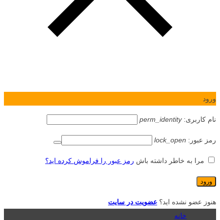
ورود
نام کاربری:
perm_identity
رمز عبور:
lock_open
مرا به خاطر داشته باش
رمز عبور را فراموش کرده اید؟
هنوز عضو نشده اید؟
عضویت در سایت
خانه