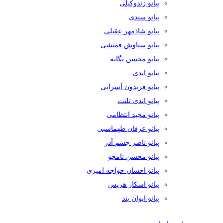
پیانو زندوکیلی
پیانو سندی
پیانو شادمهر عقیلی
پیانو سیاوش قمیشی
پیانو محسن یگانه
پیانو اندی
پیانو فریدون آسرایی
پیانو اندی تلنت
پیانو مجید انتظامی
پیانو عرفان طهماسبی
پیانو ناصر چشم آذر
پیانو محسن نامجو
پیانو احسان خواجه امیری
پیانو اسکار هریس
پیانو ایوان بند