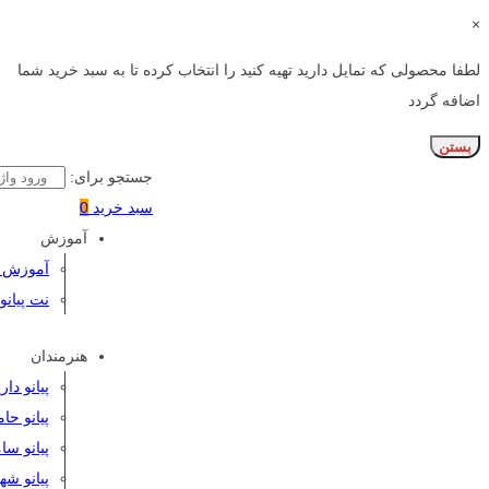
×
لطفا محصولی که تمایل دارید تهیه کنید را انتخاب کرده تا به سبد خرید شما
اضافه گردد
بستن
جستجو برای:
سبد خرید
0
آموزش
آموزش پی
نت پیانو
هنرمندان
پیانو دا
پیانو حا
پیانو سا
پیانو شه