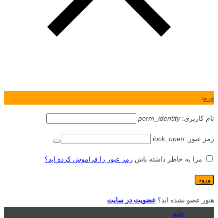
ورود
نام کاربری:
perm_identity
رمز عبور:
lock_open
مرا به خاطر داشته باش
رمز عبور را فراموش کرده اید؟
هنوز عضو نشده اید؟
عضویت در سایت
خانه