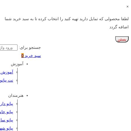
×
لطفا محصولی که تمایل دارید تهیه کنید را انتخاب کرده تا به سبد خرید شما
اضافه گردد
بستن
جستجو برای:
سبد خرید
0
آموزش
آموزش پی
نت پیانو
هنرمندان
پیانو دا
پیانو حا
پیانو سا
پیانو شه