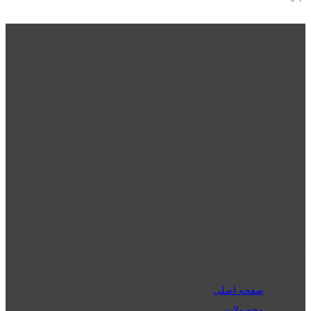
درباره نت دو
نت دو یکی از زیر مجموعه های نت دونی است که نت های نت نویسی شده
توسط نت دونی را به روشی ساده و ابتکاری آموزش می دهد.
location_on
قزوین - الوند
phone_android
02832223098
perm_phone_msg
09192143350
دسترسی سریع
صفحه اصلی
محصولات