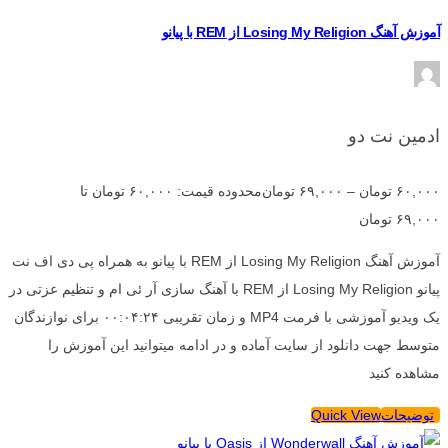
آموزش آهنگ Losing My Religion از REM با پیانو
ادمین نت دو
۶۰,۰۰۰
تومان
–
۶۹,۰۰۰
تومان
محدوده قیمت: ۶۰,۰۰۰ تومان تا
۶۹,۰۰۰ تومان
آموزش آهنگ Losing My Religion از REM با پیانو به همراه پی دی اف نت
پیانو Losing My Religion از REM با آهنگ سازی آر ئی ام و تنظیم عزتی در
یک ویدیو آموزشی با فرمت MP4 و زمان تقریبی ۰۰:۰۴:۲۴ برای نوازندگان
متوسط جهت دانلود از سایت آماده و در ادامه میتوانید این آموزش را
مشاهده کنید
توضیحات
Quick View