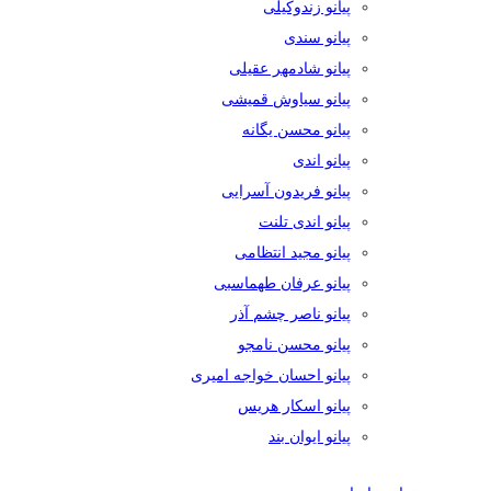
پیانو زندوکیلی
پیانو سندی
پیانو شادمهر عقیلی
پیانو سیاوش قمیشی
پیانو محسن یگانه
پیانو اندی
پیانو فریدون آسرایی
پیانو اندی تلنت
پیانو مجید انتظامی
پیانو عرفان طهماسبی
پیانو ناصر چشم آذر
پیانو محسن نامجو
پیانو احسان خواجه امیری
پیانو اسکار هریس
پیانو ایوان بند