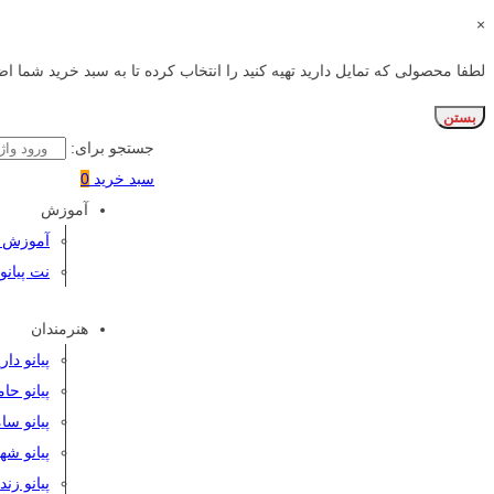
×
لطفا محصولی که تمایل دارید تهیه کنید را انتخاب کرده تا به سبد خرید شما اض
بستن
جستجو برای:
سبد خرید
0
آموزش
آموزش پی
نت پیانو
هنرمندان
پیانو دا
پیانو حا
پیانو سا
پیانو شه
پیانو زن