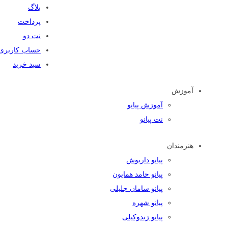
بلاگ
پرداخت
نت دو
حساب کاربری
سبد خرید
آموزش
آموزش پیانو
نت پیانو
هنرمندان
پیانو داریوش
پیانو حامد همایون
پیانو سامان جلیلی
پیانو شهره
پیانو زندوکیلی