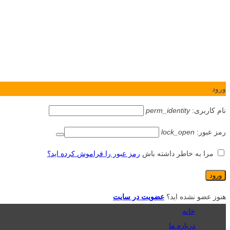
ورود
نام کاربری:
perm_identity
رمز عبور:
lock_open
مرا به خاطر داشته باش
رمز عبور را فراموش کرده اید؟
هنوز عضو نشده اید؟
عضویت در سایت
خانه
درباره ما