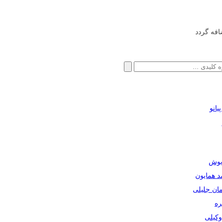
افه گردد
انو
ریوش
مد همایون
مان جلیلی
ره
دوکیلی