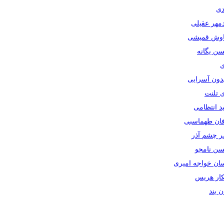
دی
دمهر عقیلی
یاوش قمیشی
سن یگانه
ی
یدون آسرایی
ی تلنت
ید انتظامی
رفان طهماسبی
صر چشم آذر
حسن نامجو
سان خواجه امیری
سکار هریس
ان بند