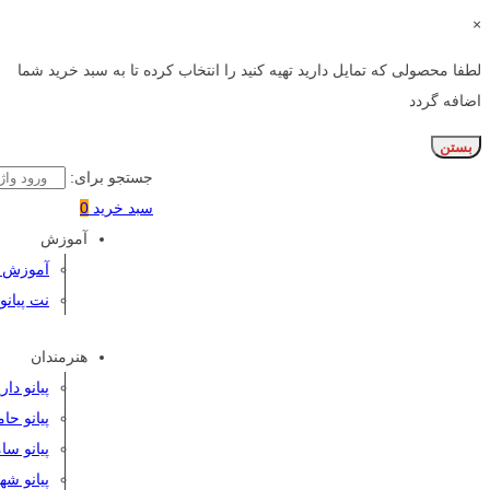
×
لطفا محصولی که تمایل دارید تهیه کنید را انتخاب کرده تا به سبد خرید شما
اضافه گردد
بستن
جستجو برای:
سبد خرید
0
آموزش
آموزش پی
نت پیانو
هنرمندان
پیانو دا
پیانو حا
پیانو سا
پیانو شه