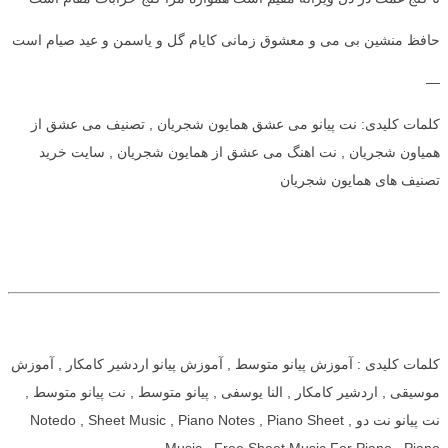
حافظ منشین بی می و معشوق زمانی کایام گل و یاسمن و عید صیام است
—
کلمات کلیدی: نت پیانو می عشق همایون شجریان , تصنیف می عشق از
همیاون شجریان , نت اهنگ می عشق از همایون شجریان , سایت خرید
تصنیف های همایون شجریان
کلمات کلیدی : آموزش پیانو متوسط , آموزش پیانو اردشیر کامکار , آموزش
موسیقی , اردشیر کامکار , النا یوسفی , پیانو متوسط , نت پیانو متوسط ,
نت پیانو نت دو , Notedo , Sheet Music , Piano Notes , Piano Sheet
Music , Free Sheet Music For Piano , Piano