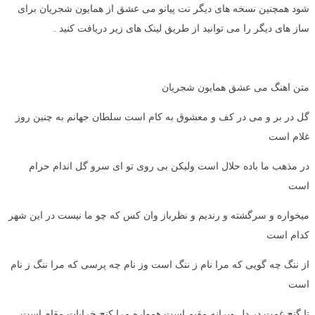
شود همچنین نسخه های دیگر نت پیانو می عشق از همایون شجریان برای
ساز های دیگر را می توانید از طریق لینک های زیر دریافت کنید .
متن اهنگ می عشق همایون شجریان
گل در بر و می در کف و معشوق به کام است سلطان جهانم به چنین روز
غلام است
در مذهب ما باده حلال است ولیکن بی روی تو ای سرو گل اندام حرام
است
میخواره و سرگشته و رندیم و نظرباز وان کس که چو ما نیست در این شهر
کدام است
از ننگ چه گویی که مرا نام ز ننگ است وز نام چه پرسی که مرا ننگ ز نام
است
تا گنج غمت در دل ویرانه مقیم است همواره مرا کنج خرابات مقام است