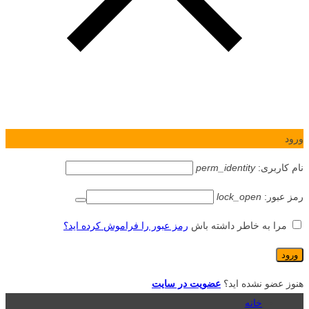
ورود
نام کاربری:
perm_identity
رمز عبور:
lock_open
مرا به خاطر داشته باش
رمز عبور را فراموش کرده اید؟
هنوز عضو نشده اید؟
عضویت در سایت
خانه