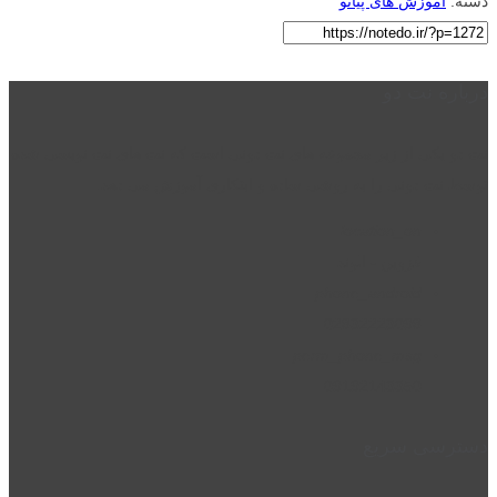
دسته:
آموزش های پیانو
درباره نت دو
نت دو یکی از زیر مجموعه های نت دونی است که نت های نت نویسی شده
توسط نت دونی را به روشی ساده و ابتکاری آموزش می دهد.
location_on
قزوین - الوند
phone_android
02832223098
perm_phone_msg
09192143350
دسترسی سریع