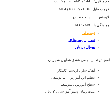
حجم فایل:
144 مگابایت - 5 مگابایت
فرمت فایل
MP4 (1080P) - PDF
لایسنس:
دارد - نت دو
هماهنگی با:
VLC - MX
توضیحات
نقد و بررسی‌ها (0)
سوال و جواب
آموزش نت پیانو می عشق همایون شجریان
آهنگ ساز : اردشیر کامکار
تنظیم این آموزش : النا یوسفی
سطح آموزش : متوسط
مدت زمان ویدیو آموزشی : ۰۰:۰۶:۰۳