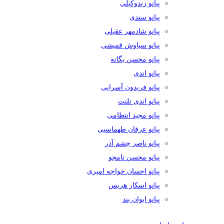
پیانو زندوکیلی
پیانو سندی
پیانو شادمهر عقیلی
پیانو سیاوش قمیشی
پیانو محسن یگانه
پیانو اندی
پیانو فریدون آسرایی
پیانو اندی تلنت
پیانو مجید انتظامی
پیانو عرفان طهماسبی
پیانو ناصر چشم آذر
پیانو محسن نامجو
پیانو احسان خواجه امیری
پیانو اسکار هریس
پیانو ایوان بند