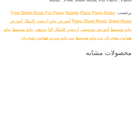
برچسب:
Piano Notes
Piano
Notedo
Free Sheet Music For Piano
Sheet Music
Piano Sheet Music
آموزش پیانو اردشیر کامکار
آموزش
پیانو متوسط
آموزش موسیقی
اردشیر کامکار
النا یوسفی
پیانو متوسط
پیانو
همایون شجریان
نت پیانو متوسط
نت پیانو نت دو
همایون شجریان
محصولات مشابه