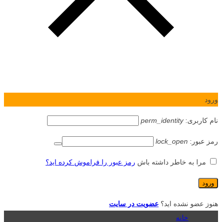
ورود
نام کاربری:
perm_identity
رمز عبور:
lock_open
مرا به خاطر داشته باش
رمز عبور را فراموش کرده اید؟
هنوز عضو نشده اید؟
عضویت در سایت
خانه