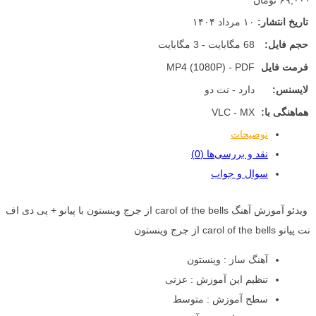
۶۹,۰۰۰ تومان
تاریخ انتشار:
۱۰ مرداد ۱۴۰۴
حجم فایل:
68 مگابایت - 3 مگابایت
فرمت فایل
MP4 (1080P) - PDF
لایسنس:
دارد - نت دو
هماهنگی با:
VLC - MX
توضیحات
نقد و بررسی‌ها (0)
سوال و جواب
ویدئو آموزش آهنگ carol of the bells از جرج وینستون با پیانو + پی دی اف
نت پیانو carol of the bells از جرج وینستون
آهنگ ساز : وینستون
تنظیم این آموزش : عزتی
سطح آموزش : متوسط