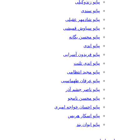
پیانو زندوکیلی
پیانو سندی
پیانو شادمهر عقیلی
پیانو سیاوش قمیشی
پیانو محسن یگانه
پیانو اندی
پیانو فریدون آسرایی
پیانو اندی تلنت
پیانو مجید انتظامی
پیانو عرفان طهماسبی
پیانو ناصر چشم آذر
پیانو محسن نامجو
پیانو احسان خواجه امیری
پیانو اسکار هریس
پیانو ایوان بند