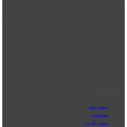
درباره نت دو
نت دو یکی از زیر مجموعه های نت دونی است که نت های نت نویسی شده
توسط نت دونی را به روشی ساده و ابتکاری آموزش می دهد.
location_on
قزوین - الوند
phone_android
02832223098
perm_phone_msg
09192143350
دسترسی سریع
صفحه اصلی
محصولات
حساب کاربری