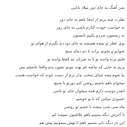
متن آهنگ یه جای دور میلاد بابایی
نظرت چیه بریم از اینجا باهم یه جای دور
به خواست خودت کنارم باشی به جای زور
یه زمستون سردو بکنیم تابستون
بوی عطر تو بپیچه همیشه به جای دود دم بگیرم از هوای تو
نخوابم و بخونم برات تا دم دمای صبح
قلبم بزنه واسه تو با یه ضربان تند فقط واسه تو
بریم یه جایی که نباشه غم بهت بتونم نشون بدم واقعا عاشقم پس
بیا تموم بشه شبای سخت نذار برم از دست خوبه که حواست هست
میخوام باهم باشیم روشن کنم دورتو با شمع
انقدر دوست دارم همه میخوان جای تو باشن
حسودی میکنن که با تو خوشم
ماه منی شب میشه با چشم تو روشن
تا آخرش دیگه بستیم باهم علاقمون نمیشه کم
این بار دیگه دلی بستیم باهم تا تهش میمونیم پیش هم