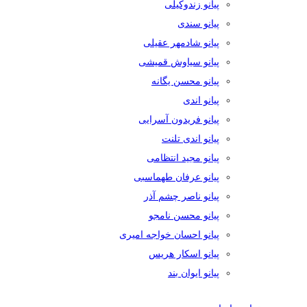
پیانو زندوکیلی
پیانو سندی
پیانو شادمهر عقیلی
پیانو سیاوش قمیشی
پیانو محسن یگانه
پیانو اندی
پیانو فریدون آسرایی
پیانو اندی تلنت
پیانو مجید انتظامی
پیانو عرفان طهماسبی
پیانو ناصر چشم آذر
پیانو محسن نامجو
پیانو احسان خواجه امیری
پیانو اسکار هریس
پیانو ایوان بند