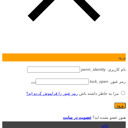
ورود
نام کاربری:
perm_identity
رمز عبور:
lock_open
مرا به خاطر داشته باش
رمز عبور را فراموش کرده اید؟
هنوز عضو نشده اید؟
عضویت در سایت
خانه