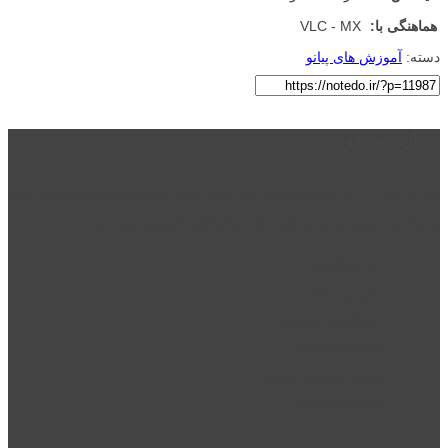
هماهنگی با:
VLC - MX
دسته:
آموزش های پیانو
درباره نت دو
نت دو یکی از زیر مجموعه های نت دونی است که نت های نت نویسی شده
توسط نت دونی را به روشی ساده و ابتکاری آموزش می دهد.
location_on
قزوین - الوند
phone_android
02832223098
perm_phone_msg
09192143350