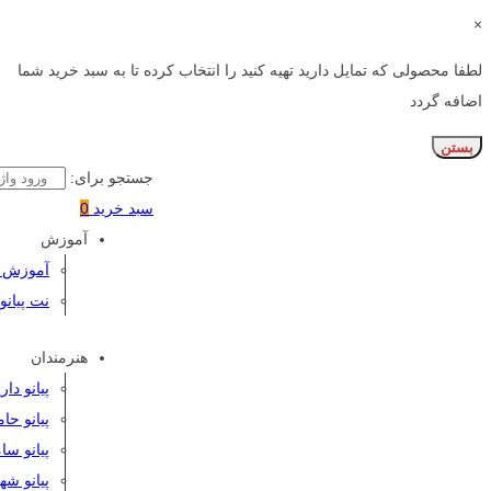
×
لطفا محصولی که تمایل دارید تهیه کنید را انتخاب کرده تا به سبد خرید شما
اضافه گردد
بستن
جستجو برای:
سبد خرید
0
آموزش
آموزش پی
نت پیانو
هنرمندان
پیانو دا
پیانو حا
پیانو سا
پیانو شه