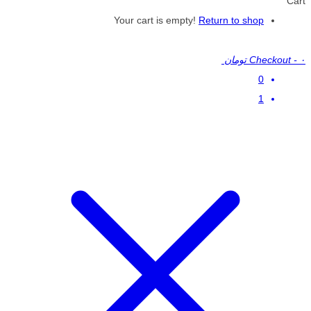
Cart
Your cart is empty!
Return to shop
۰ تومان
-
Checkout
0
1