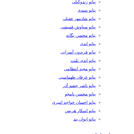
پیانو زندوکیلی
پیانو سندی
پیانو شادمهر عقیلی
پیانو سیاوش قمیشی
پیانو محسن یگانه
پیانو اندی
پیانو فریدون آسرایی
پیانو اندی تلنت
پیانو مجید انتظامی
پیانو عرفان طهماسبی
پیانو ناصر چشم آذر
پیانو محسن نامجو
پیانو احسان خواجه امیری
پیانو اسکار هریس
پیانو ایوان بند