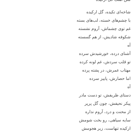
شاخه‌ای تکیده، گل ارکیده
با چشم‌های خسته، لب‌های بسته
غم توی چشماش، آروم نشسته
شکوفه شادیش، از هم گسسته
آه
آشنای درده، خورشیدش سرده
تو قلب سردش، غم لونه کرده
مهتاب عمرش، در پشته پرده
اما حصارش، پاییز سرده
آه
دستای ظریفش، تو دست مادر
پیکر نحیفش، چون گل پرپر
از محنت و درد، آروم نداره
سایه سیاهی، رو بخت شومش
ارکیده تنهاست، زیر هجومش