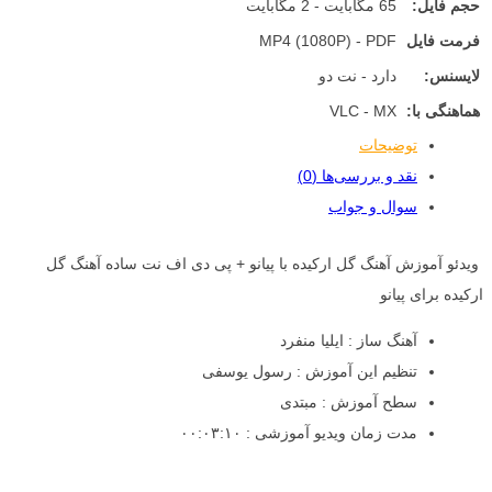
حجم فایل:
65 مگابایت - 2 مگابایت
فرمت فایل
MP4 (1080P) - PDF
لایسنس:
دارد - نت دو
هماهنگی با:
VLC - MX
توضیحات
نقد و بررسی‌ها (0)
سوال و جواب
ویدئو آموزش آهنگ گل ارکیده با پیانو + پی دی اف نت ساده آهنگ گل
ارکیده برای پیانو
آهنگ ساز : ایلیا منفرد
تنظیم این آموزش : رسول یوسفی
سطح آموزش : مبتدی
مدت زمان ویدیو آموزشی : ۰۰:۰۳:۱۰