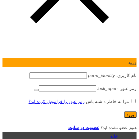
ورود
نام کاربری:
perm_identity
رمز عبور:
lock_open
مرا به خاطر داشته باش
رمز عبور را فراموش کرده اید؟
هنوز عضو نشده اید؟
عضویت در سایت
خانه