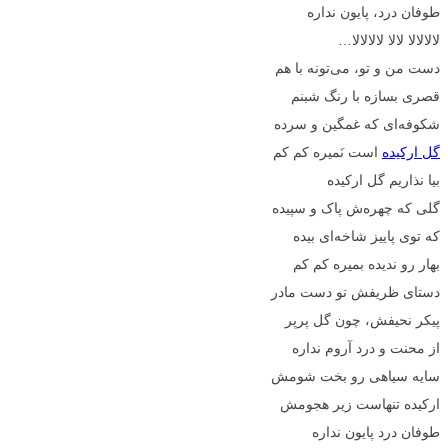
طوفان درد، پایون نداره
لالالالا لالا لالالالا…
دست من و تو، می‌تونه با هم
قصری بسازه با رنگ شبنم
شکوفه‌ای که غمگین و سرده
گل ارکیده
است نَمیره کم کم
بیا نذاریم گل ارکیده
گلی که چهره‌ش پاک و سپیده
که توی پاییز شاخه‌ای بیده
بهار رو ندیده بمیره کم کم
دستای ظریفش تو دست مادر
پیکر نحیفش، چون گل پرپر
از محنت و درد آروم نداره
سایه سیاهی رو بخت شومش
ارکیده تنهاست زیر هجومش
طوفان درد پایون نداره