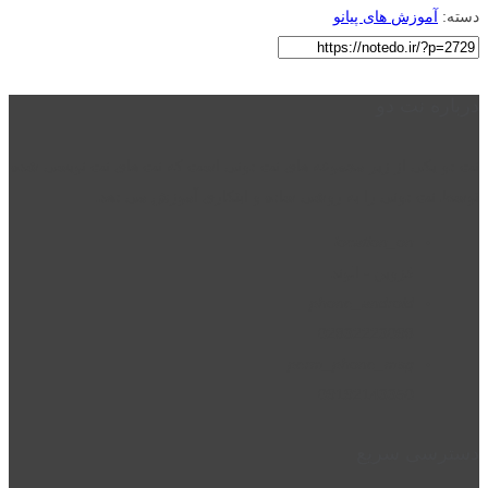
دسته:
آموزش های پیانو
درباره نت دو
نت دو یکی از زیر مجموعه های نت دونی است که نت های نت نویسی شده
توسط نت دونی را به روشی ساده و ابتکاری آموزش می دهد.
location_on
قزوین - الوند
phone_android
02832223098
perm_phone_msg
09192143350
دسترسی سریع