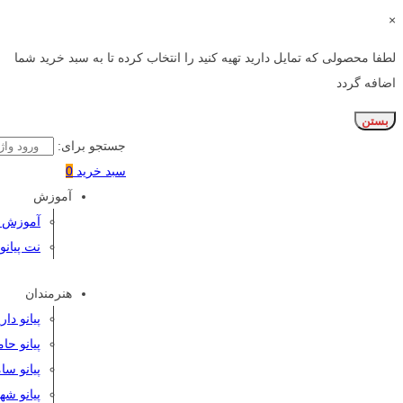
×
لطفا محصولی که تمایل دارید تهیه کنید را انتخاب کرده تا به سبد خرید شما
اضافه گردد
بستن
جستجو برای:
سبد خرید
0
آموزش
آموزش پی
نت پیانو
هنرمندان
پیانو دا
پیانو حا
پیانو سا
پیانو شه