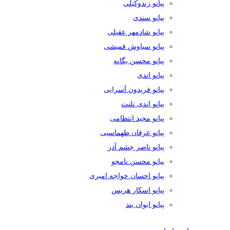
پیانو زندوکیلی
پیانو سندی
پیانو شادمهر عقیلی
پیانو سیاوش قمیشی
پیانو محسن یگانه
پیانو اندی
پیانو فریدون آسرایی
پیانو اندی تلنت
پیانو مجید انتظامی
پیانو عرفان طهماسبی
پیانو ناصر چشم آذر
پیانو محسن نامجو
پیانو احسان خواجه امیری
پیانو اسکار هریس
پیانو ایوان بند