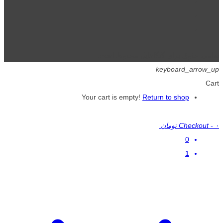
تمامی حقوق برای گیگافایل محفوظ است.
keyboard_arrow_up
Cart
Your cart is empty!
Return to shop
۰ تومان
-
Checkout
0
1