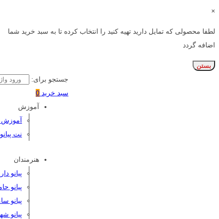
×
لطفا محصولی که تمایل دارید تهیه کنید را انتخاب کرده تا به سبد خرید شما
اضافه گردد
بستن
جستجو برای:
سبد خرید
0
آموزش
آموزش پی
نت پیانو
هنرمندان
پیانو دا
پیانو حا
پیانو سا
پیانو شه