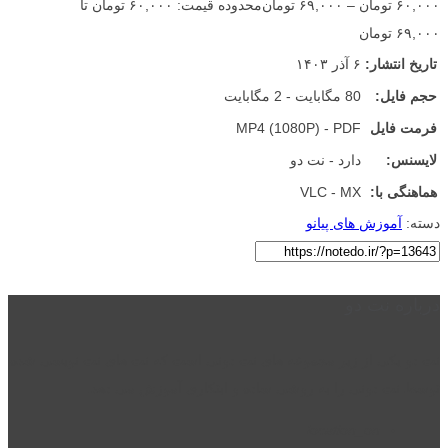
۶۰,۰۰۰
تومان
–
۶۹,۰۰۰
تومان
محدوده قیمت: ۶۰,۰۰۰ تومان تا
۶۹,۰۰۰ تومان
تاریخ انتشار:
۶ آذر ۱۴۰۳
حجم فایل:
80 مگابایت - 2 مگابایت
فرمت فایل
MP4 (1080P) - PDF
لایسنس:
دارد - نت دو
هماهنگی با:
VLC - MX
دسته:
آموزش های پیانو
درباره نت دو
نت دو یکی از زیر مجموعه های نت دونی است که نت های نت نویسی شده
توسط نت دونی را به روشی ساده و ابتکاری آموزش می دهد.
location_on