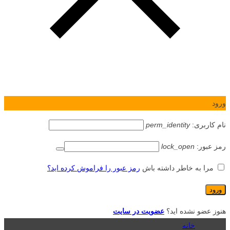
ورود
نام کاربری:
perm_identity
رمز عبور:
lock_open
مرا به خاطر داشته باش
رمز عبور را فراموش کرده اید؟
هنوز عضو نشده اید؟
عضویت در سایت
خانه