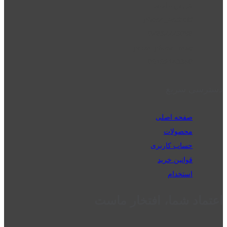
قزوین - الوند
phone_android
02832223098
perm_phone_msg
09192143350
دسترسی سریع
صفحه اصلی
محصولات
حساب کاربری
قوانین خرید
استخدام
اعتماد شما، افتخار ماست