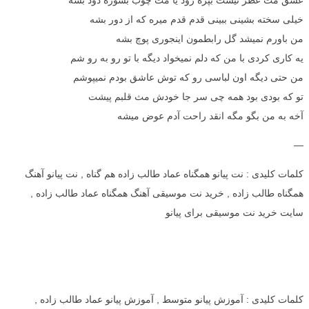
خیلی سخته بشینی ببینی قدم قدم میره که از دور بشه
من باورم نمیشد گل رابطمون اینجوری پوچ بشه
یه کاری کردی با من که دلم نمیخواد دیگه با تو رو به رو شم
من حتی دیگه اون لباسی رو که توش عاشق بودم نمیپوشم
تو که بودی بود همه چی سر جا خودش مث قلبم پیشت
آخه به من بگو مگه انقد راحت آدم عوض میشه
—
کلمات کلیدی : نت پیانو همگناه عماد طالب زاده هم گناه , نت پیانو آهنگ
همگناه طالب زاده , خرید نت موسیقی آهنگ همگناه عماد طالب زاده ,
سایت خرید نت موسیقی برای پیانو
کلمات کلیدی : آموزش پیانو متوسط , آموزش پیانو عماد طالب زاده ,