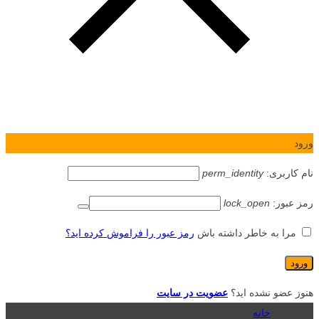
ورود
نام کاربری:
perm_identity
رمز عبور:
lock_open
مرا به خاطر داشته باش
رمز عبور را فراموش کرده اید؟
هنوز عضو نشده اید؟
عضویت در سایت
خانه