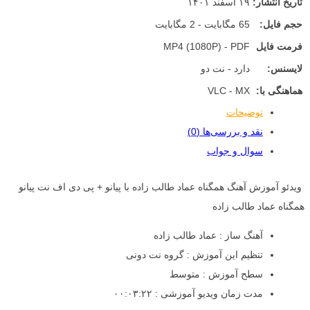
تاریخ انتشار:
۱۹ اسفند ۱۴۰۱
حجم فایل:
65 مگابایت - 2 مگابایت
فرمت فایل
MP4 (1080P) - PDF
لایسنس:
دارد - نت دو
هماهنگی با:
VLC - MX
توضیحات
نقد و بررسی‌ها (0)
سوال و جواب
ویدئو آموزش آهنگ همگناه عماد طالب زاده با پیانو + پی دی اف نت پیانو
همگناه عماد طالب زاده
آهنگ ساز : عماد طالب زاده
تنظیم این آموزش : گروه نت دونی
سطح آموزش : متوسط
مدت زمان ویدیو آموزشی : ۰۰:۰۳:۲۲