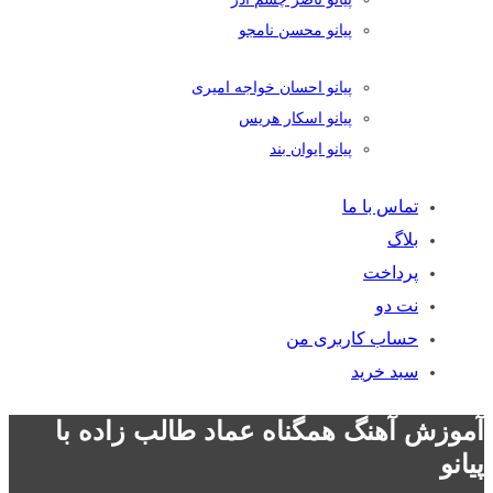
پیانو محسن نامجو
پیانو احسان خواجه امیری
پیانو اسکار هریس
پیانو ایوان بند
تماس با ما
بلاگ
پرداخت
نت دو
حساب کاربری من
سبد خرید
آموزش آهنگ همگناه عماد طالب زاده با
پیانو