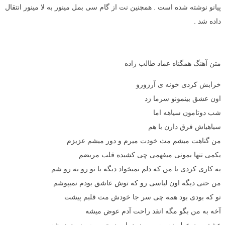
پیانو نوشته شده است . همچنین نت از گام سی بمل مینور به لا مینور انتقال
داده شد .
متن آهنگ همگناه عماد طالب زاده
خرابش کردی خونه ی آرزورو
اون عشق بینمونو سرما زد
شب دوتامون سیاهه اما
سیاهیاش فرق دارن با هم
من گناهت میشم مث خودت میرم و دور میشم عزیزم
یکمی تنها بمونی میفهمی چی کشیده قلب مریضم
یه کاری کردی با من که دلم نمیخواد دیگه با تو رو به رو شم
من حتی دیگه اون لباسی رو که توش عاشق بودم نمیپوشم
تو که بودی بود همه چی سر جا خودش مث قلبم پیشت
آخه به من بگو مگه انقد راحت آدم عوض میشه
عشق مث عطر نیست بپره زود یا مث چوب بسوزه دود بشه