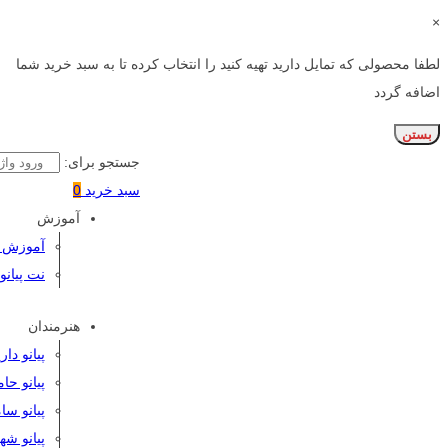
×
لطفا محصولی که تمایل دارید تهیه کنید را انتخاب کرده تا به سبد خرید شما
اضافه گردد
بستن
جستجو برای:
سبد خرید
0
آموزش
آموزش پی
نت پیانو
هنرمندان
پیانو دا
پیانو حا
پیانو سا
پیانو شه