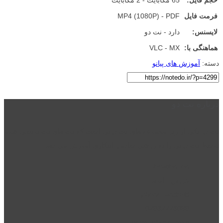
حجم فایل:
65 مگابایت - 2 مگابایت
فرمت فایل
MP4 (1080P) - PDF
لایسنس:
دارد - نت دو
هماهنگی با:
VLC - MX
دسته:
آموزش های پیانو
درباره نت دو
نت دو یکی از زیر مجموعه های نت دونی است که نت های نت نویسی شده
توسط نت دونی را به روشی ساده و ابتکاری آموزش می دهد.
location_on
قزوین - الوند
phone_android
02832223098
perm_phone_msg