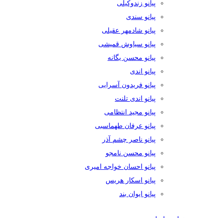
پیانو زندوکیلی
پیانو سندی
پیانو شادمهر عقیلی
پیانو سیاوش قمیشی
پیانو محسن یگانه
پیانو اندی
پیانو فریدون آسرایی
پیانو اندی تلنت
پیانو مجید انتظامی
پیانو عرفان طهماسبی
پیانو ناصر چشم آذر
پیانو محسن نامجو
پیانو احسان خواجه امیری
پیانو اسکار هریس
پیانو ایوان بند