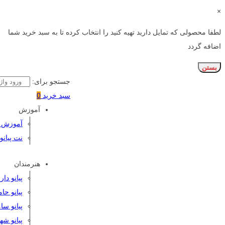
×
لطفا محصولی که تمایل دارید تهیه کنید را انتخاب کرده تا به سبد خرید شما
اضافه گردد
بستن
جستجو برای:
سبد خرید
0
آموزش
آموزش پی
نت پیانو
هنرمندان
پیانو دا
پیانو حا
پیانو سا
پیانو شه