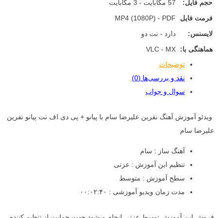
حجم فایل:
57 مگابایت - 3 مگابایت
فرمت فایل
MP4 (1080P) - PDF
لایسنس:
دارد - نت دو
هماهنگی با:
VLC - MX
توضیحات
نقد و بررسی‌ها (0)
سوال و جواب
ویدئو آموزش آهنگ نفرین علیرضا سام با پیانو + پی دی اف نت پیانو نفرین
علیرضا سام
آهنگ ساز : سام
تنظیم این آموزش : عزتی
سطح آموزش : متوسط
مدت زمان ویدیو آموزشی : ۰۰:۰۲:۴۰
فروش این آموزش توسط عزتی انجام میشود جهت حمایت از تنظیم کننده