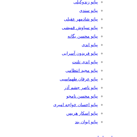
پیانو زندوکیلی
پیانو سندی
پیانو شادمهر عقیلی
پیانو سیاوش قمیشی
پیانو محسن یگانه
پیانو اندی
پیانو فریدون آسرایی
پیانو اندی تلنت
پیانو مجید انتظامی
پیانو عرفان طهماسبی
پیانو ناصر چشم آذر
پیانو محسن نامجو
پیانو احسان خواجه امیری
پیانو اسکار هریس
پیانو ایوان بند