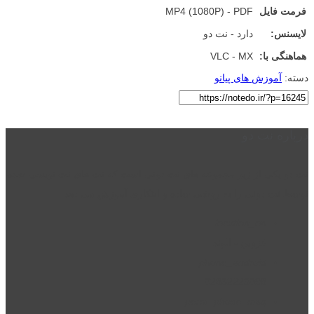
فرمت فایل
MP4 (1080P) - PDF
لایسنس:
دارد - نت دو
هماهنگی با:
VLC - MX
دسته:
آموزش های پیانو
درباره نت دو
نت دو یکی از زیر مجموعه های نت دونی است که نت های نت نویسی شده
توسط نت دونی را به روشی ساده و ابتکاری آموزش می دهد.
location_on
قزوین - الوند
phone_android
02832223098
perm_phone_msg