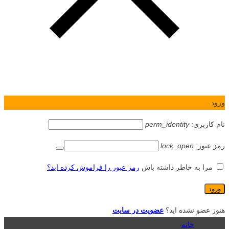
ورود
نام کاربری:
perm_identity
رمز عبور:
lock_open
مرا به خاطر داشته باش
رمز عبور را فراموش کرده اید؟
هنوز عضو نشده اید؟
عضویت در سایت
خانه