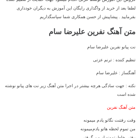
لطفا بعد از خرید از واگذاری رایگان این آموزش به دیگران خودداری
بفرمایید . پیشاپیش از حسن همکاری شما سپاسگذاریم
متن آهنگ نفرین علیرضا سام
نت پیانو نفرین علیرضا سام
تنظیم کننده : ترنم عزتی
آهنگساز : علیرضا سام
نکته : جهت سادگی هرچه بیشتر در اجرا متن آهنگ زیر نت های پیانو نوشته
شده است
متن آهنگ نفرین
وقت رفتنت نگاتو یادم میمونه
من تموم لحظه هاتو یادم‌میمونه
رفتی خاطرتمونو از من گرفتی