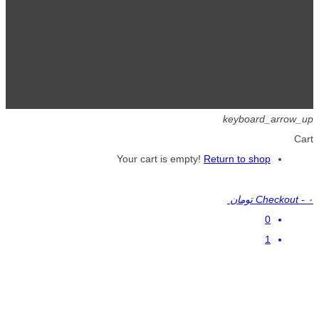
تمامی حقوق برای گیگافایل محفوظ است.
keyboard_arrow_up
Cart
Your cart is empty!
Return to shop
۰ تومان
-
Checkout
0
1