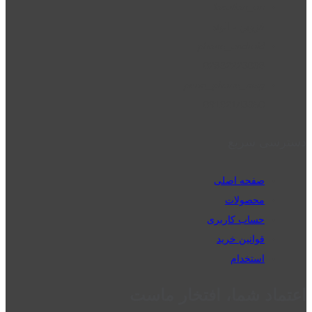
location_on
قزوین - الوند
phone_android
02832223098
perm_phone_msg
09192143350
دسترسی سریع
صفحه اصلی
محصولات
حساب کاربری
قوانین خرید
استخدام
اعتماد شما، افتخار ماست