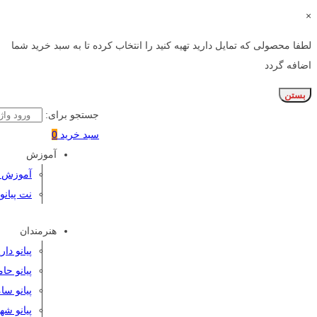
×
لطفا محصولی که تمایل دارید تهیه کنید را انتخاب کرده تا به سبد خرید شما
اضافه گردد
بستن
جستجو برای:
سبد خرید
0
آموزش
آموزش پی
نت پیانو
هنرمندان
پیانو دا
پیانو حا
پیانو سا
پیانو شه