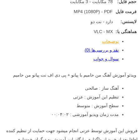
حجم فایل:
78 مگابایت - 3 مگابایت
فرمت فایل
MP4 (1080P) - PDF
لایسنس:
دارد - نت دو
هماهنگی با:
VLC - MX
توضیحات
نقد و بررسی‌ها (0)
سوال و جواب
ویدئو آموزش آهنگ من حامیم با پیانو + پی دی اف نت پیانو من حامیم
آهنگ ساز : صالحی
تنظیم این آموزش : عزتی
سطح آموزش : متوسط
مدت زمان ویدیو آموزشی : ۰۰:۰۴:۰۲
فروش این آموزش توسط عزتی انجام میشود جهت حمایت از تنظیم کننده
لطفا بعد از خرید از واگذاری رایگان این آموزش به دیگران خودداری