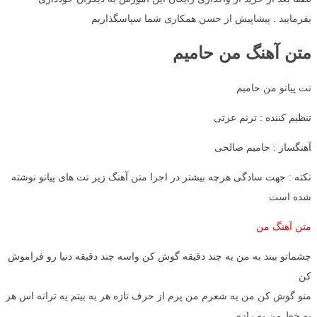
بفرمایید . پیشاپیش از حسن همکاری شما سپاسگذاریم
متن آهنگ من حامیم
نت پیانو من حامیم
تنظیم کننده : ترنم عزتی
آهنگساز : حامیم صالحی
نکته : جهت سادگی هرچه بیشتر در اجرا متن آهنگ زیر نت های پیانو نوشته
شده است
متن آهنگ من
چشماتو ببند به من یه چند دقیقه گوش کن واسه چند دقیقه دنیا رو فراموش
کن
منو گوش کن من یه شعرم من پرم از حرف تازه هر یه بیتم یه ترانه اس هر
یه خط من یه رازه