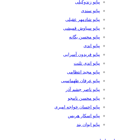
پیانو زندوکیلی
پیانو سندی
پیانو شادمهر عقیلی
پیانو سیاوش قمیشی
پیانو محسن یگانه
پیانو اندی
پیانو فریدون آسرایی
پیانو اندی تلنت
پیانو مجید انتظامی
پیانو عرفان طهماسبی
پیانو ناصر چشم آذر
پیانو محسن نامجو
پیانو احسان خواجه امیری
پیانو اسکار هریس
پیانو ایوان بند