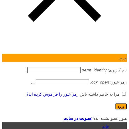
ورود
نام کاربری:
perm_identity
رمز عبور:
lock_open
مرا به خاطر داشته باش
رمز عبور را فراموش کرده اید؟
هنوز عضو نشده اید؟
عضویت در سایت
خانه