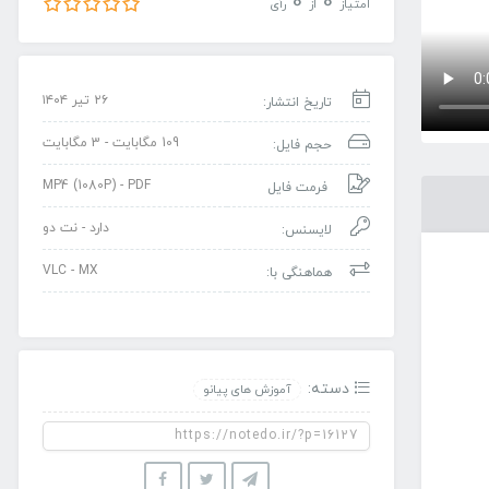
0
0
امتیاز
از
رأی
۲۶ تیر ۱۴۰۴
تاریخ انتشار:
109 مگابایت - 3 مگابایت
حجم فایل:
MP4 (1080P) - PDF
فرمت فایل
دارد - نت دو
لایسنس:
VLC - MX
هماهنگی با:
دسته:
آموزش های پیانو