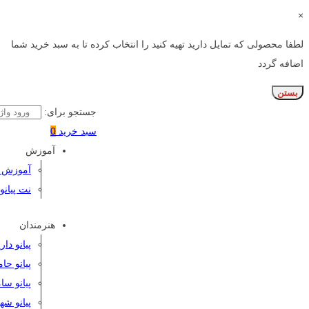
×
لطفا محصولی که تمایل دارید تهیه کنید را انتخاب کرده تا به سبد خرید شما
اضافه گردد
بستن
جستجو برای:
سبد خرید
0
آموزش
آموزش پی
نت پیانو
هنرمندان
پیانو دا
پیانو حا
پیانو سا
پیانو شه