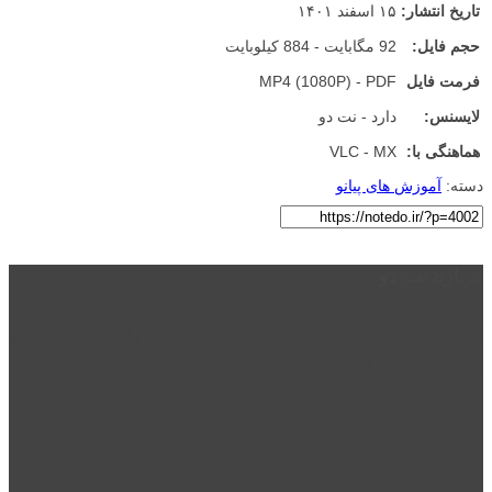
تاریخ انتشار:
۱۵ اسفند ۱۴۰۱
حجم فایل:
92 مگابایت - 884 کیلوبایت
فرمت فایل
MP4 (1080P) - PDF
لایسنس:
دارد - نت دو
هماهنگی با:
VLC - MX
دسته:
آموزش های پیانو
درباره نت دو
نت دو یکی از زیر مجموعه های نت دونی است که نت های نت نویسی شده
توسط نت دونی را به روشی ساده و ابتکاری آموزش می دهد.
location_on
قزوین - الوند
phone_android