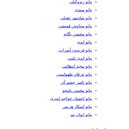
پیانو زندوکیلی
پیانو سندی
پیانو شادمهر عقیلی
پیانو سیاوش قمیشی
پیانو محسن یگانه
پیانو اندی
پیانو فریدون آسرایی
پیانو اندی تلنت
پیانو مجید انتظامی
پیانو عرفان طهماسبی
پیانو ناصر چشم آذر
پیانو محسن نامجو
پیانو احسان خواجه امیری
پیانو اسکار هریس
پیانو ایوان بند