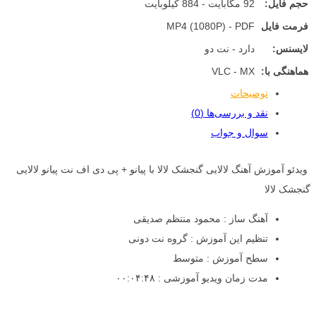
حجم فایل:
92 مگابایت - 884 کیلوبایت
فرمت فایل
MP4 (1080P) - PDF
لایسنس:
دارد - نت دو
هماهنگی با:
VLC - MX
توضیحات
نقد و بررسی‌ها (0)
سوال و جواب
ویدئو آموزش آهنگ لالایی گنجشک لالا با پیانو + پی دی اف نت پیانو لالایی
گنجشک لالا
آهنگ ساز : محمود منتظم صدیقی
تنظیم این آموزش : گروه نت دونی
سطح آموزش : متوسط
مدت زمان ویدیو آموزشی : ۰۰:۰۴:۴۸