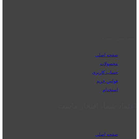
02832223098
perm_phone_msg
09192143350
دسترسی سریع
صفحه اصلی
محصولات
حساب کاربری
قوانین خرید
استخدام
اعتماد شما، افتخار ماست
صفحه اصلی