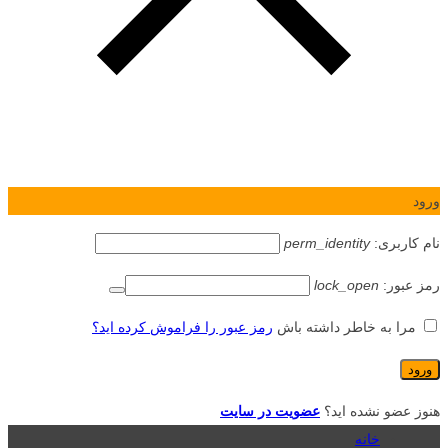
ورود
نام کاربری:
perm_identity
رمز عبور:
lock_open
مرا به خاطر داشته باش
رمز عبور را فراموش کرده اید؟
هنوز عضو نشده اید؟
عضویت در سایت
خانه