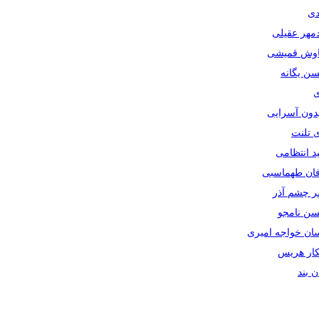
دی
دمهر عقیلی
یاوش قمیشی
سن یگانه
ی
یدون آسرایی
ی تلنت
ید انتظامی
رفان طهماسبی
صر چشم آذر
حسن نامجو
سان خواجه امیری
سکار هریس
ان بند