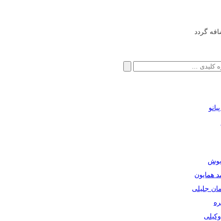
افه گردد
انو
ریوش
مد همایون
مان جلیلی
ره
دوکیلی