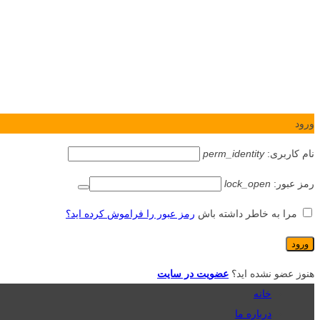
ورود
نام کاربری:
perm_identity
رمز عبور:
lock_open
مرا به خاطر داشته باش
رمز عبور را فراموش کرده اید؟
هنوز عضو نشده اید؟
عضویت در سایت
خانه
درباره ما