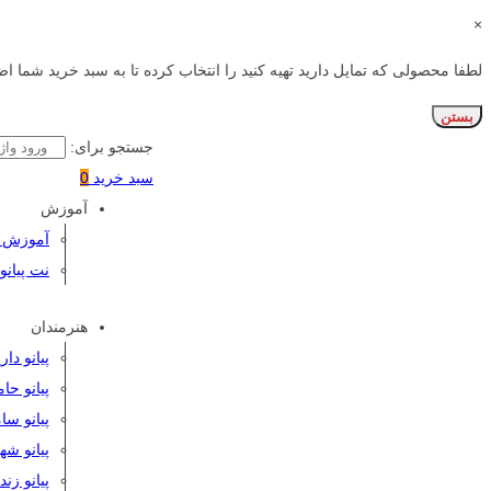
×
لطفا محصولی که تمایل دارید تهیه کنید را انتخاب کرده تا به سبد خرید شما اض
بستن
جستجو برای:
سبد خرید
0
آموزش
آموزش پی
نت پیانو
هنرمندان
پیانو دا
پیانو حا
پیانو سا
پیانو شه
پیانو زن