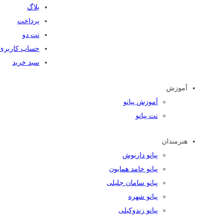
بلاگ
پرداخت
نت دو
حساب کاربری
سبد خرید
آموزش
آموزش پیانو
نت پیانو
هنرمندان
پیانو داریوش
پیانو حامد همایون
پیانو سامان جلیلی
پیانو شهره
پیانو زندوکیلی