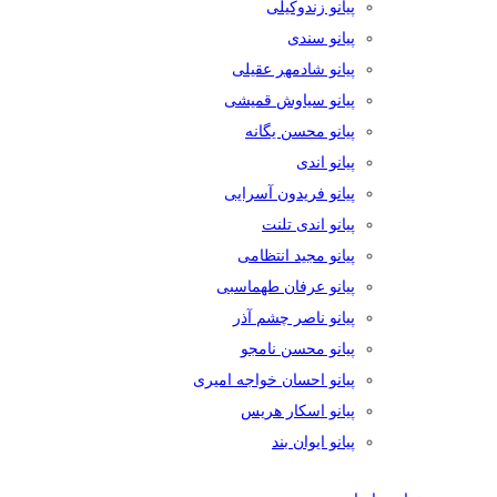
پیانو زندوکیلی
پیانو سندی
پیانو شادمهر عقیلی
پیانو سیاوش قمیشی
پیانو محسن یگانه
پیانو اندی
پیانو فریدون آسرایی
پیانو اندی تلنت
پیانو مجید انتظامی
پیانو عرفان طهماسبی
پیانو ناصر چشم آذر
پیانو محسن نامجو
پیانو احسان خواجه امیری
پیانو اسکار هریس
پیانو ایوان بند