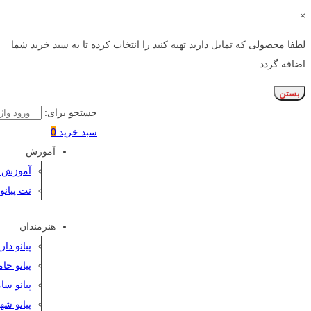
×
لطفا محصولی که تمایل دارید تهیه کنید را انتخاب کرده تا به سبد خرید شما
اضافه گردد
بستن
جستجو برای:
سبد خرید
0
آموزش
آموزش پی
نت پیانو
هنرمندان
پیانو دا
پیانو حا
پیانو سا
پیانو شه