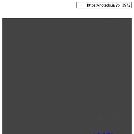
درباره نت دو
نت دو یکی از زیر مجموعه های نت دونی است که نت های نت نویسی شده
توسط نت دونی را به روشی ساده و ابتکاری آموزش می دهد.
location_on
قزوین - الوند
phone_android
02832223098
perm_phone_msg
09192143350
دسترسی سریع
صفحه اصلی