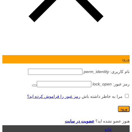
ورود
نام کاربری:
perm_identity
رمز عبور:
lock_open
مرا به خاطر داشته باش
رمز عبور را فراموش کرده اید؟
هنوز عضو نشده اید؟
عضویت در سایت
خانه