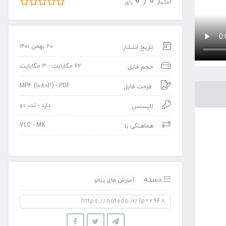
0
0
امتیاز
از
رأی
۲۰ بهمن ۱۴۰۱
تاریخ انتشار:
62 مگابایت - 3 مگابایت
حجم فایل:
MP4 (1080P) - PDF
فرمت فایل
دارد - نت دو
لایسنس:
VLC - MX
هماهنگی با:
دسته:
آموزش های پیانو