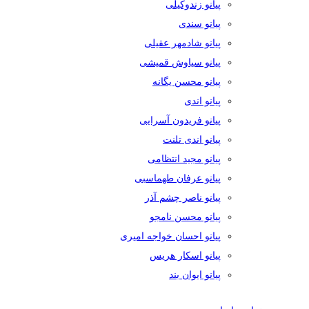
پیانو زندوکیلی
پیانو سندی
پیانو شادمهر عقیلی
پیانو سیاوش قمیشی
پیانو محسن یگانه
پیانو اندی
پیانو فریدون آسرایی
پیانو اندی تلنت
پیانو مجید انتظامی
پیانو عرفان طهماسبی
پیانو ناصر چشم آذر
پیانو محسن نامجو
پیانو احسان خواجه امیری
پیانو اسکار هریس
پیانو ایوان بند