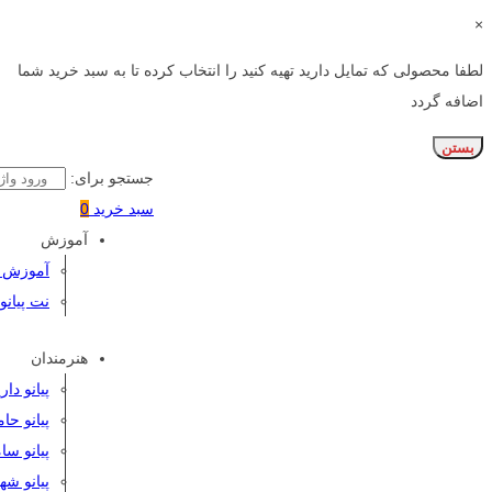
×
لطفا محصولی که تمایل دارید تهیه کنید را انتخاب کرده تا به سبد خرید شما
اضافه گردد
بستن
جستجو برای:
سبد خرید
0
آموزش
آموزش پی
نت پیانو
هنرمندان
پیانو دا
پیانو حا
پیانو سا
پیانو شه