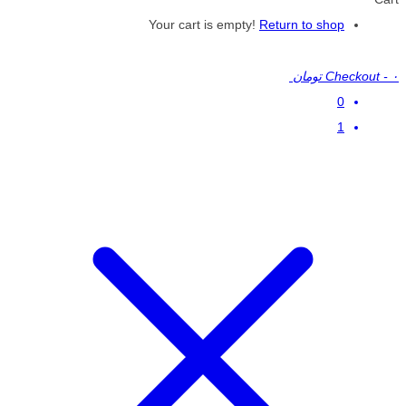
Your cart is empty!
Return to shop
۰ تومان
-
Checkout
0
1