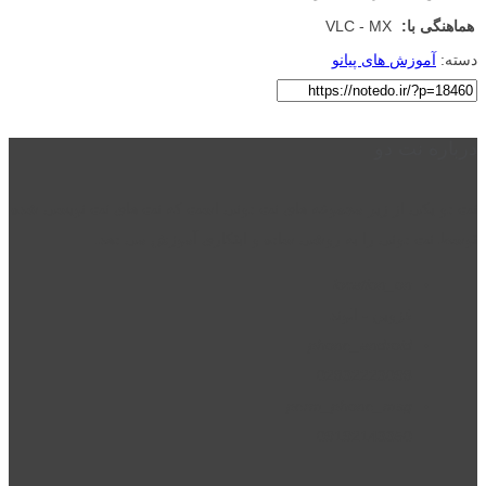
هماهنگی با:
VLC - MX
دسته:
آموزش های پیانو
درباره نت دو
نت دو یکی از زیر مجموعه های نت دونی است که نت های نت نویسی شده
توسط نت دونی را به روشی ساده و ابتکاری آموزش می دهد.
location_on
قزوین - الوند
phone_android
02832223098
perm_phone_msg
09192143350