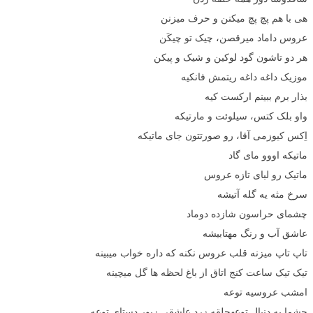
هی با هم پچ پچ میکنن و حرف میزنن
عروس داماد میرقصن، چیک تو چیکَن
هر دو تاشون گود لوکین و شیک و پیکن
موزیک داغه داغه ریتمش فانکیه
بذار برم ببینم ارکست کیه
واو بلک کتس، سیلوئت و مارتیکه
اِکس کیوزمی آقا، رو صورتتون جای ماتیکه
ماتیکه اووو مای گاد
ماتیک رو لبای تازه عروس
سرخ مثه یه گله آتیشه
چشمای حراسون شازده دوماد
عاشق آب و رنگ مهتابیشه
تاپ تاپ میزنه قلب عروس نکنه که داره خواب میبینه
تیک تیک ساعت کنج اتاق از باغ لحظه ها گل میچینه
امشب عروسیه توعه
چشما به دنبال توعهحلقه زرد عاشقی زیور دستای توعه