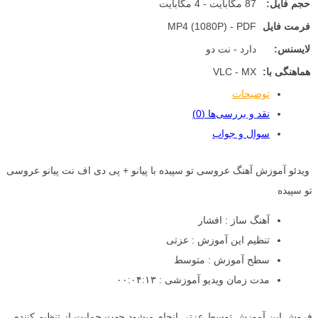
حجم فایل:
87 مگابایت - 4 مگابایت
فرمت فایل
MP4 (1080P) - PDF
لایسنس:
دارد - نت دو
هماهنگی با:
VLC - MX
توضیحات
نقد و بررسی‌ها (0)
سوال و جواب
ویدئو آموزش آهنگ عروسی تو سپیده با پیانو + پی دی اف نت پیانو عروسی
تو سپیده
آهنگ ساز : افشار
تنظیم این آموزش : عزتی
سطح آموزش : متوسط
مدت زمان ویدیو آموزشی : ۰۰:۰۴:۱۳
فروش این آموزش توسط عزتی انجام میشود جهت حمایت از تنظیم کننده