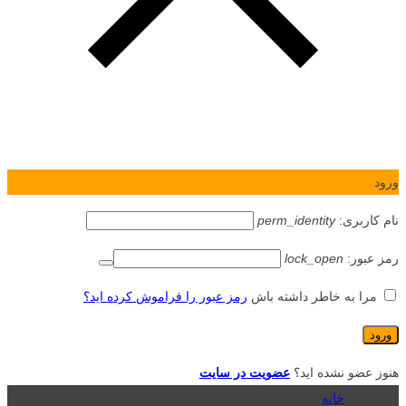
ورود
نام کاربری:
perm_identity
رمز عبور:
lock_open
مرا به خاطر داشته باش
رمز عبور را فراموش کرده اید؟
هنوز عضو نشده اید؟
عضویت در سایت
خانه