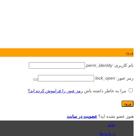
ورود
نام کاربری:
perm_identity
رمز عبور:
lock_open
مرا به خاطر داشته باش
رمز عبور را فراموش کرده اید؟
هنوز عضو نشده اید؟
عضویت در سایت
خانه
درباره ما