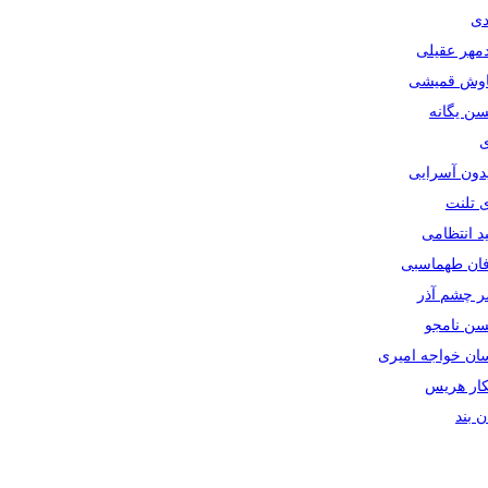
دی
دمهر عقیلی
یاوش قمیشی
سن یگانه
ی
یدون آسرایی
ی تلنت
ید انتظامی
رفان طهماسبی
صر چشم آذر
حسن نامجو
سان خواجه امیری
سکار هریس
ان بند