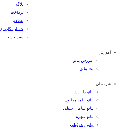
بلاگ
پرداخت
نت دو
حساب کاربری
سبد خرید
آموزش
آموزش پیانو
نت پیانو
هنرمندان
پیانو داریوش
پیانو حامد همایون
پیانو سامان جلیلی
پیانو شهره
پیانو زندوکیلی