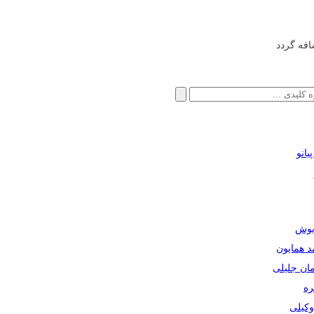
افه گردد
انو
ریوش
مد همایون
مان جلیلی
ره
دوکیلی