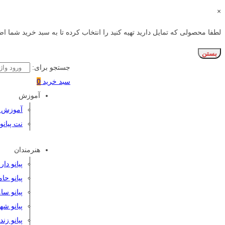
×
لطفا محصولی که تمایل دارید تهیه کنید را انتخاب کرده تا به سبد خرید شما اض
بستن
جستجو برای:
سبد خرید
0
آموزش
آموزش پی
نت پیانو
هنرمندان
پیانو دا
پیانو حا
پیانو سا
پیانو شه
پیانو زن