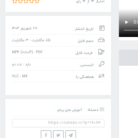
0
0
امتیاز
از
رأی
۲۸ شهریور ۱۴۰۴
تاریخ انتشار:
85 مگابایت - 3 مگابایت
حجم فایل:
MP4 (1080P) - PDF
فرمت فایل
دارد - نت دو
لایسنس:
VLC - MX
هماهنگی با:
دسته:
آموزش های پیانو