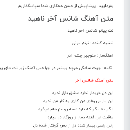
بفرمایید . پیشاپیش از حسن همکاری شما سپاسگذاریم
متن آهنگ شانس آخر ناهید
نت پیانو شانس آخر ناهید
تنظیم کننده : ترنم عزتی
آهنگساز : منوچهر چشم آذر
نکته : جهت سادگی هرچه بیشتر در اجرا متن آهنگ زیر نت های پ
متن آهنگ شانس آخر
این دل خریدار نداره عاشق بازار نداره
این یار بی وفای من کاری به کار من نداره
انگار نه انگار که داره غصه رو غم هام میذاره
عاقبت این فتنه دمار از روزگار در میاره
راس راسی بیمار شده دل از بس گرفتار شده دل