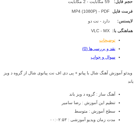
حجم فایل:
59 مگابایت - 2 مگابایت
فرمت فایل
MP4 (1080P) - PDF
لایسنس:
دارد - نت دو
هماهنگی با:
VLC - MX
توضیحات
نقد و بررسی‌ها (0)
سوال و جواب
ویدئو آموزش آهنگ شال با پیانو + پی دی اف نت پیانوی شال از گروه د ویز
باند
آهنگ ساز : گروه د ویز باند
تنظیم این آموزش : رضا سامیر
سطح آموزش : متوسط
مدت زمان ویدیو آموزشی : ۰۰:۰۲:۵۳