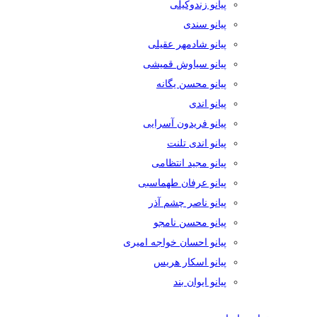
پیانو زندوکیلی
پیانو سندی
پیانو شادمهر عقیلی
پیانو سیاوش قمیشی
پیانو محسن یگانه
پیانو اندی
پیانو فریدون آسرایی
پیانو اندی تلنت
پیانو مجید انتظامی
پیانو عرفان طهماسبی
پیانو ناصر چشم آذر
پیانو محسن نامجو
پیانو احسان خواجه امیری
پیانو اسکار هریس
پیانو ایوان بند