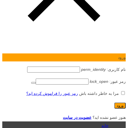
ورود
نام کاربری:
perm_identity
رمز عبور:
lock_open
مرا به خاطر داشته باش
رمز عبور را فراموش کرده اید؟
هنوز عضو نشده اید؟
عضویت در سایت
خانه