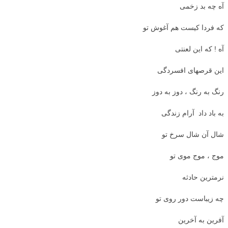
آه چه بد زخمی
که فردا کیست هم آغوش تو
آه ! که این لعنتی
این قرصهای افسردگی
رنگ به رنگ ، دوز به دوز
به باد داد آرام زندگی
شال آن شال سرخ تو
موج ، موج موی تو
نرمترین حادثه
چه زیباست دور روی تو
آفرین به آخرین