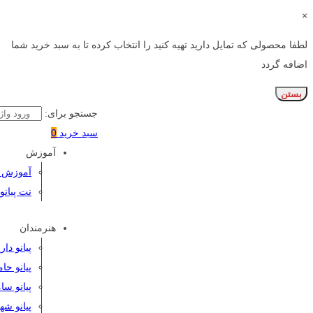
×
لطفا محصولی که تمایل دارید تهیه کنید را انتخاب کرده تا به سبد خرید شما
اضافه گردد
بستن
جستجو برای:
سبد خرید
0
آموزش
آموزش پی
نت پیانو
هنرمندان
پیانو دا
پیانو حا
پیانو سا
پیانو شه