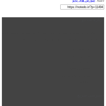
دسته:
آموزش های پیانو
درباره نت دو
نت دو یکی از زیر مجموعه های نت دونی است که نت های نت نویسی شده
توسط نت دونی را به روشی ساده و ابتکاری آموزش می دهد.
location_on
قزوین - الوند
phone_android
02832223098
perm_phone_msg
09192143350
دسترسی سریع