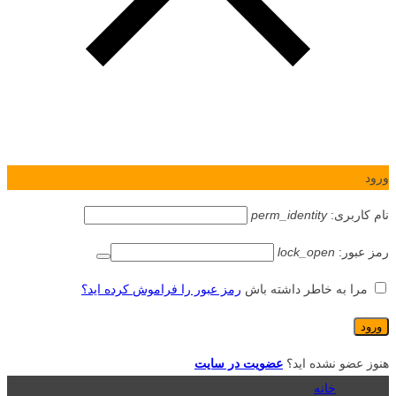
ورود
نام کاربری:
perm_identity
رمز عبور:
lock_open
مرا به خاطر داشته باش
رمز عبور را فراموش کرده اید؟
هنوز عضو نشده اید؟
عضویت در سایت
خانه