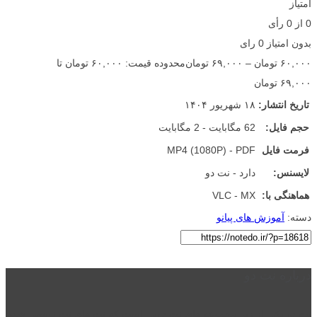
امتیاز
0
از
0
رأی
بدون امتیاز
0 رای
۶۰,۰۰۰
تومان
–
۶۹,۰۰۰
تومان
محدوده قیمت: ۶۰,۰۰۰ تومان تا
۶۹,۰۰۰ تومان
تاریخ انتشار:
۱۸ شهریور ۱۴۰۴
حجم فایل:
62 مگابایت - 2 مگابایت
فرمت فایل
MP4 (1080P) - PDF
لایسنس:
دارد - نت دو
هماهنگی با:
VLC - MX
دسته:
آموزش های پیانو
درباره نت دو
نت دو یکی از زیر مجموعه های نت دونی است که نت های نت نویسی شده