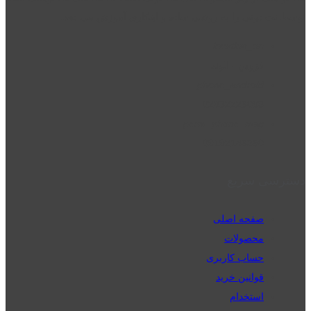
توسط نت دونی را به روشی ساده و ابتکاری آموزش می دهد.
location_on
قزوین - الوند
phone_android
02832223098
perm_phone_msg
09192143350
دسترسی سریع
صفحه اصلی
محصولات
حساب کاربری
قوانین خرید
استخدام