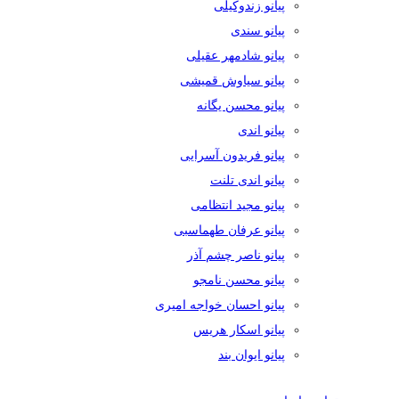
پیانو زندوکیلی
پیانو سندی
پیانو شادمهر عقیلی
پیانو سیاوش قمیشی
پیانو محسن یگانه
پیانو اندی
پیانو فریدون آسرایی
پیانو اندی تلنت
پیانو مجید انتظامی
پیانو عرفان طهماسبی
پیانو ناصر چشم آذر
پیانو محسن نامجو
پیانو احسان خواجه امیری
پیانو اسکار هریس
پیانو ایوان بند