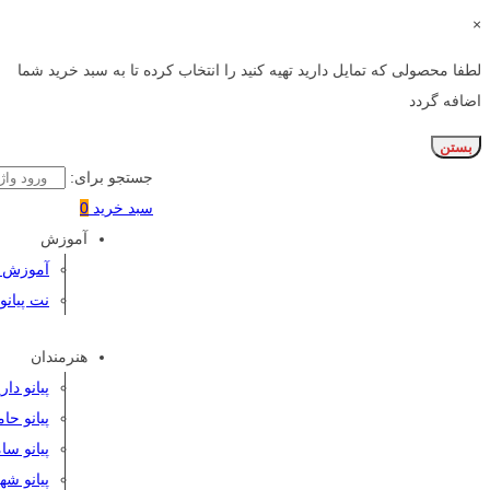
×
لطفا محصولی که تمایل دارید تهیه کنید را انتخاب کرده تا به سبد خرید شما
اضافه گردد
بستن
جستجو برای:
سبد خرید
0
آموزش
آموزش پی
نت پیانو
هنرمندان
پیانو دا
پیانو حا
پیانو سا
پیانو شه