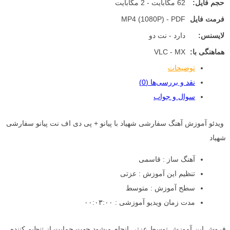
حجم فایل:
62 مگابایت - 2 مگابایت
فرمت فایل
MP4 (1080P) - PDF
لایسنس:
دارد - نت دو
هماهنگی با:
VLC - MX
توضیحات
نقد و بررسی‌ها (0)
سوال و جواب
ویدئو آموزش آهنگ سفارشی شهیاد با پیانو + پی دی اف نت پیانو سفارشی
شهیاد
آهنگ ساز : قاسمی
تنظیم این آموزش : عزتی
سطح آموزش : متوسط
مدت زمان ویدیو آموزشی : ۰۰:۰۳:۰۰
فروش این آموزش توسط عزتی انجام میشود جهت حمایت از تنظیم کننده