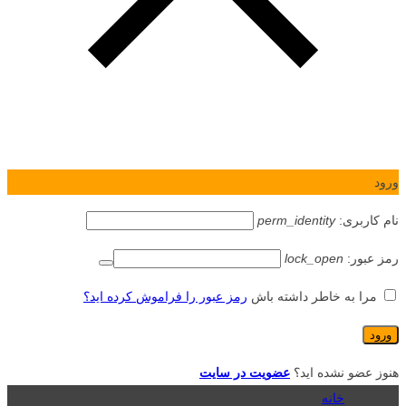
ورود
نام کاربری:
perm_identity
رمز عبور:
lock_open
مرا به خاطر داشته باش
رمز عبور را فراموش کرده اید؟
هنوز عضو نشده اید؟
عضویت در سایت
خانه