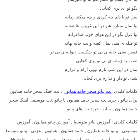
بگو تو ای پری کجایی
ببین تو با دلم چه کردی و چه میکند زمانه
بیا بمان ستاره شو در این غروب عاشقانه
بیا غزل بگو در این هوای خوب شاعرانه
تو قبله ی منی بمان کعبه و بت خانه بهانه
قفس یعنی خانه ی بی تو شکست دیوانه ی بی تو
لعنت به زمانه ی بی تو پری کجایی
بمان در این شب تارم تویی آرام و قرارم
شدی تو دار و ندارم پری کجایی
کلمات کلیدی :
نت پیانو سحر حامد همایون
، نت آهنگ سحر حامد همایون
برای پیانو ، خرید نت سحر حامد همایون با پیانو ،نت موسیقی آهنگ سحر
حامد همایون ، سایت خرید نت های پیانو
کلمات کلیدی : آموزش پیانو متوسط , آموزش پیانو همایون , آموزش
موسیقی , پیانو حامد همایون , حامد همایون , همایون , عزتی , پیانو متوسط ,
پیانو همایون , پیانو عزتی , نت پیانو متوسط , نت پیانو نت دو , Notedo ,