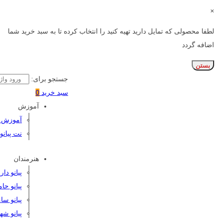
×
لطفا محصولی که تمایل دارید تهیه کنید را انتخاب کرده تا به سبد خرید شما
اضافه گردد
بستن
جستجو برای:
سبد خرید
0
آموزش
آموزش پی
نت پیانو
هنرمندان
پیانو دا
پیانو حا
پیانو سا
پیانو شه