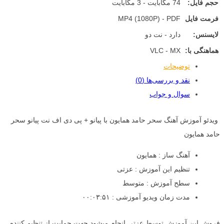
حجم فایل:
74 مگابایت - 3 مگابایت
فرمت فایل
MP4 (1080P) - PDF
لایسنس:
دارد - نت دو
هماهنگی با:
VLC - MX
توضیحات
نقد و بررسی‌ها (0)
سوال و جواب
ویدئو آموزش آهنگ سحر حامد همایون با پیانو + پی دی اف نت پیانو سحر
حامد همایون
آهنگ ساز : همایون
تنظیم این آموزش : عزتی
سطح آموزش : متوسط
مدت زمان ویدیو آموزشی : ۰۰:۰۳:۵۱
فروش این آموزش توسط عزتی انجام میشود جهت حمایت از تنظیم کننده