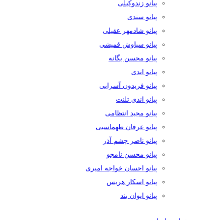
پیانو زندوکیلی
پیانو سندی
پیانو شادمهر عقیلی
پیانو سیاوش قمیشی
پیانو محسن یگانه
پیانو اندی
پیانو فریدون آسرایی
پیانو اندی تلنت
پیانو مجید انتظامی
پیانو عرفان طهماسبی
پیانو ناصر چشم آذر
پیانو محسن نامجو
پیانو احسان خواجه امیری
پیانو اسکار هریس
پیانو ایوان بند