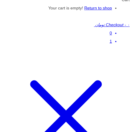
Your cart is empty!
Return to shop
۰ تومان
-
Checkout
0
1