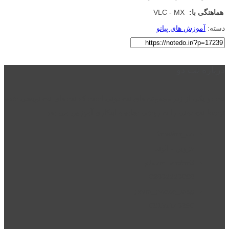
هماهنگی با:
VLC - MX
دسته:
آموزش های پیانو
درباره نت دو
نت دو یکی از زیر مجموعه های نت دونی است که نت های نت نویسی شده
توسط نت دونی را به روشی ساده و ابتکاری آموزش می دهد.
location_on
قزوین - الوند
phone_android
02832223098
perm_phone_msg
09192143350