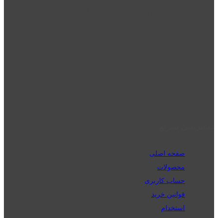
توسط نت دونی را به روشی ساده و ابتکاری آموزش می دهد.
location_on
قزوین - الوند
phone_android
02832223098
perm_phone_msg
09192143350
دسترسی سریع
صفحه اصلی
محصولات
حساب کاربری
قوانین خرید
استخدام