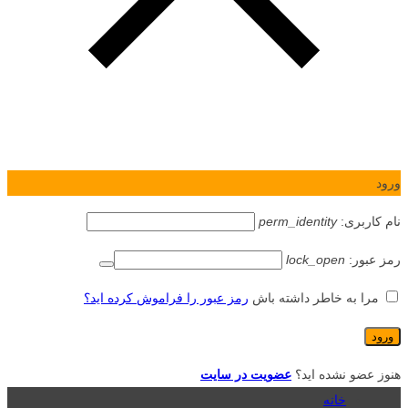
ورود
نام کاربری:
perm_identity
رمز عبور:
lock_open
مرا به خاطر داشته باش
رمز عبور را فراموش کرده اید؟
هنوز عضو نشده اید؟
عضویت در سایت
خانه