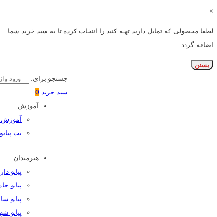
×
لطفا محصولی که تمایل دارید تهیه کنید را انتخاب کرده تا به سبد خرید شما
اضافه گردد
بستن
جستجو برای:
سبد خرید
0
آموزش
آموزش پی
نت پیانو
هنرمندان
پیانو دا
پیانو حا
پیانو سا
پیانو شه