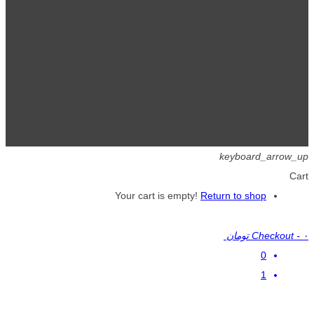
تمامی حقوق برای گیگافایل محفوظ است.
keyboard_arrow_up
Cart
Your cart is empty!
Return to shop
۰ تومان
-
Checkout
0
1