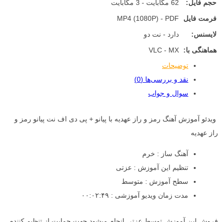
حجم فایل:
62 مگابایت - 3 مگابایت
فرمت فایل
MP4 (1080P) - PDF
لایسنس:
دارد - نت دو
هماهنگی با:
VLC - MX
توضیحات
نقد و بررسی‌ها (0)
سوال و جواب
ویدئو آموزش آهنگ رمز و راز عهدیه با پیانو + پی دی اف نت پیانو رمز و
راز عهدیه
آهنگ ساز : خرم
تنظیم این آموزش : عزتی
سطح آموزش : متوسط
مدت زمان ویدیو آموزشی : ۰۰:۰۲:۴۹
فروش این آموزش توسط عزتی انجام میشود جهت حمایت از تنظیم کننده