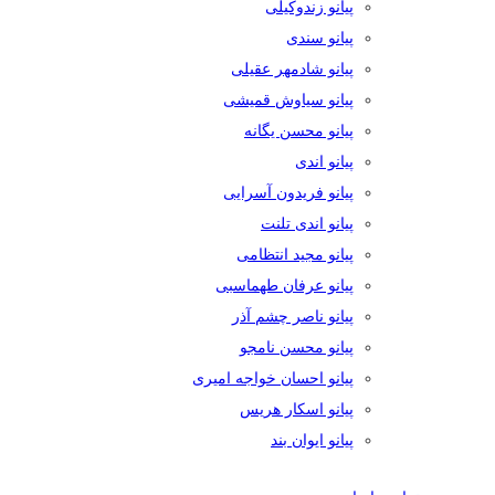
پیانو زندوکیلی
پیانو سندی
پیانو شادمهر عقیلی
پیانو سیاوش قمیشی
پیانو محسن یگانه
پیانو اندی
پیانو فریدون آسرایی
پیانو اندی تلنت
پیانو مجید انتظامی
پیانو عرفان طهماسبی
پیانو ناصر چشم آذر
پیانو محسن نامجو
پیانو احسان خواجه امیری
پیانو اسکار هریس
پیانو ایوان بند