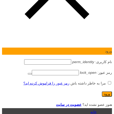
ورود
نام کاربری:
perm_identity
رمز عبور:
lock_open
مرا به خاطر داشته باش
رمز عبور را فراموش کرده اید؟
هنوز عضو نشده اید؟
عضویت در سایت
خانه