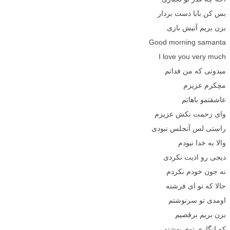
بس کن بابا دست بردار
بزن بریم آتیش بازی
Good morning samanta
I love you very much
میدونی که من فداتم
مچکرم عزیزم
عاشقتمو باهاتم
وای زحمت نکش عزیزم
راستی لس آنجلس نبودی
والا به خدا نبودم
دیجی رو اذیت نکردی
نه جون خودم نکردم
حالا که تو ای فرشته
اومدی تو سرنوشتم
بزن بریم برقصیم
که انگاری توی بهشتم