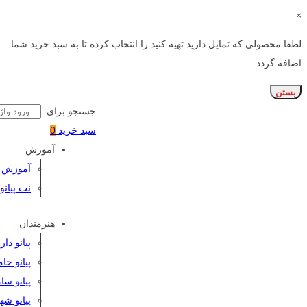
×
لطفا محصولی که تمایل دارید تهیه کنید را انتخاب کرده تا به سبد خرید شما
اضافه گردد
بستن
جستجو برای:
سبد خرید
0
آموزش
آموزش پی
نت پیانو
هنرمندان
پیانو دا
پیانو حا
پیانو سا
پیانو شه