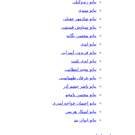
پیانو زندوکیلی
پیانو سندی
پیانو شادمهر عقیلی
پیانو سیاوش قمیشی
پیانو محسن یگانه
پیانو اندی
پیانو فریدون آسرایی
پیانو اندی تلنت
پیانو مجید انتظامی
پیانو عرفان طهماسبی
پیانو ناصر چشم آذر
پیانو محسن نامجو
پیانو احسان خواجه امیری
پیانو اسکار هریس
پیانو ایوان بند