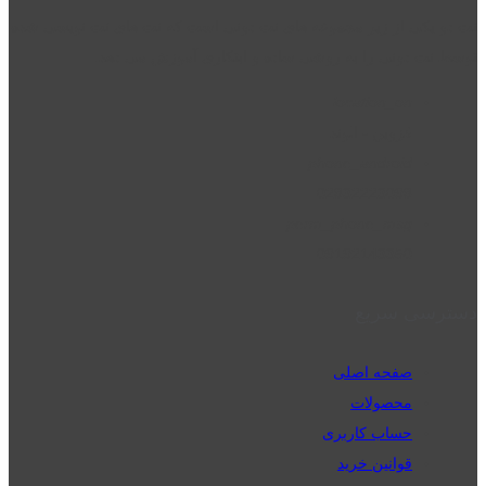
نت دو یکی از زیر مجموعه های نت دونی است که نت های نت نویسی شده
توسط نت دونی را به روشی ساده و ابتکاری آموزش می دهد.
location_on
قزوین - الوند
phone_android
02832223098
perm_phone_msg
09192143350
دسترسی سریع
صفحه اصلی
محصولات
حساب کاربری
قوانین خرید