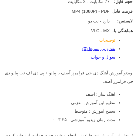
حجم فایل:
77 مگابایت - 3 مگابایت
فرمت فایل
MP4 (1080P) - PDF
لایسنس:
دارد - نت دو
هماهنگی با:
VLC - MX
توضیحات
نقد و بررسی‌ها (0)
سوال و جواب
ویدئو آموزش آهنگ دی جی فرامرز آصف با پیانو + پی دی اف نت پیانو دی
جی فرامرز آصف
آهنگ ساز : آصف
تنظیم این آموزش : عزتی
سطح آموزش : متوسط
مدت زمان ویدیو آموزشی : ۰۰:۰۳:۳۵
فروش این آموزش توسط عزتی انجام میشود جهت حمایت از تنظیم کننده