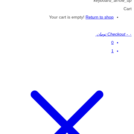
keyboard_arrow_up
Cart
Your cart is empty!
Return to shop
۰ تومان
-
Checkout
0
1