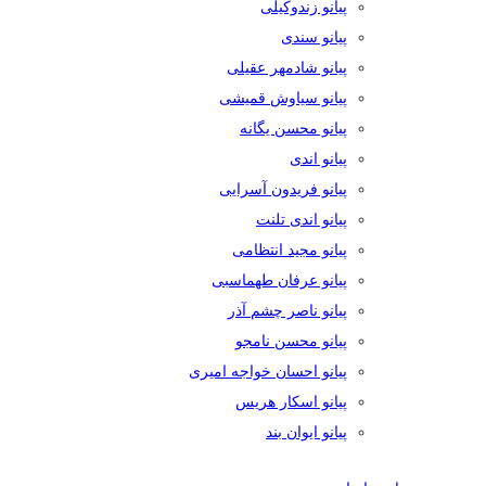
پیانو زندوکیلی
پیانو سندی
پیانو شادمهر عقیلی
پیانو سیاوش قمیشی
پیانو محسن یگانه
پیانو اندی
پیانو فریدون آسرایی
پیانو اندی تلنت
پیانو مجید انتظامی
پیانو عرفان طهماسبی
پیانو ناصر چشم آذر
پیانو محسن نامجو
پیانو احسان خواجه امیری
پیانو اسکار هریس
پیانو ایوان بند