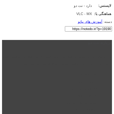
لایسنس:
دارد - نت دو
هماهنگی با:
VLC - MX
دسته:
آموزش های پیانو
درباره نت دو
نت دو یکی از زیر مجموعه های نت دونی است که نت های نت نویسی شده
توسط نت دونی را به روشی ساده و ابتکاری آموزش می دهد.
location_on
قزوین - الوند
phone_android
02832223098
perm_phone_msg
09192143350