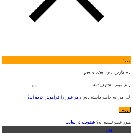
ورود
نام کاربری:
perm_identity
رمز عبور:
lock_open
مرا به خاطر داشته باش
رمز عبور را فراموش کرده اید؟
هنوز عضو نشده اید؟
عضویت در سایت
خانه