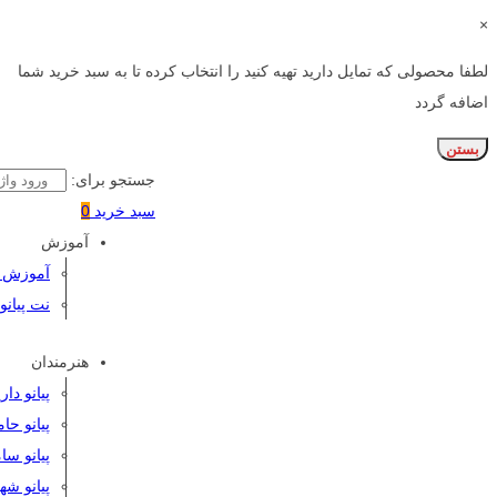
×
لطفا محصولی که تمایل دارید تهیه کنید را انتخاب کرده تا به سبد خرید شما
اضافه گردد
بستن
جستجو برای:
سبد خرید
0
آموزش
آموزش پی
نت پیانو
هنرمندان
پیانو دا
پیانو حا
پیانو سا
پیانو شه