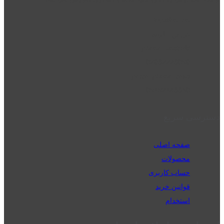
location_on
قزوین - الوند
phone_android
02832223098
perm_phone_msg
09192143350
دسترسی سریع
صفحه اصلی
محصولات
حساب کاربری
قوانین خرید
استخدام