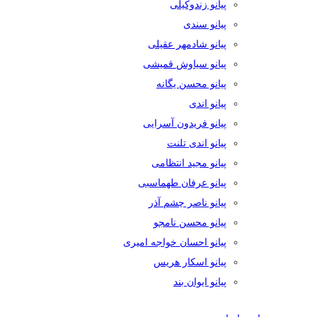
پیانو زندوکیلی
پیانو سندی
پیانو شادمهر عقیلی
پیانو سیاوش قمیشی
پیانو محسن یگانه
پیانو اندی
پیانو فریدون آسرایی
پیانو اندی تلنت
پیانو مجید انتظامی
پیانو عرفان طهماسبی
پیانو ناصر چشم آذر
پیانو محسن نامجو
پیانو احسان خواجه امیری
پیانو اسکار هریس
پیانو ایوان بند