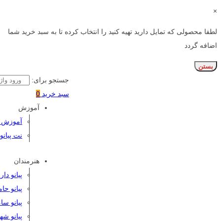
×
لطفا محصولی که تمایل دارید تهیه کنید را انتخاب کرده تا به سبد خرید شما
اضافه گردد
بستن
جستجو برای:
سبد خرید
0
آموزش
آموزش پی
نت پیانو
هنرمندان
پیانو دا
پیانو حا
پیانو سا
پیانو شه