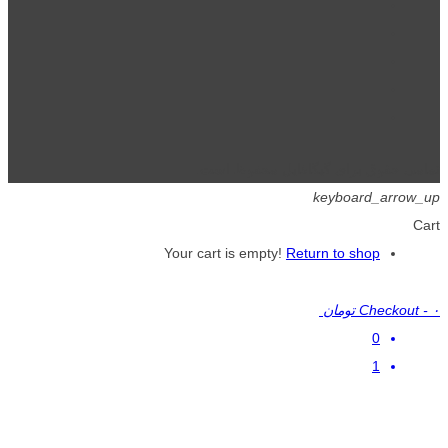
تمامی حقوق برای گیگافایل محفوظ است.
keyboard_arrow_up
Cart
Your cart is empty!
Return to shop
۰ تومان
-
Checkout
0
1