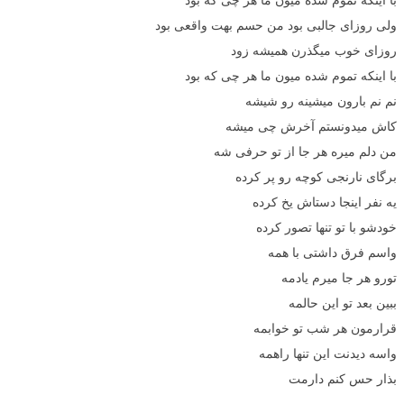
ولی روزای جالبی بود من حسم بهت واقعی بود
روزای خوب میگذرن همیشه زود
با اینکه تموم‌ شده میون ما هر چی‌ که بود
نم نم بارون میشینه رو شیشه
کاش میدونستم آخرش چی میشه
من دلم میره هر جا از تو حرفی شه
برگای نارنجی کوچه رو پر کرده
یه نفر اینجا دستاش یخ کرده
خودشو با تو تنها تصور کرده
واسم فرق داشتی با همه
تورو هر جا میرم‌ یا‌دمه
ببین بعد تو‌ این‌ حالمه
قرارمون هر شب تو خوابمه
واسه دیدنت این تنها راهمه
بذار حس کنم دارمت