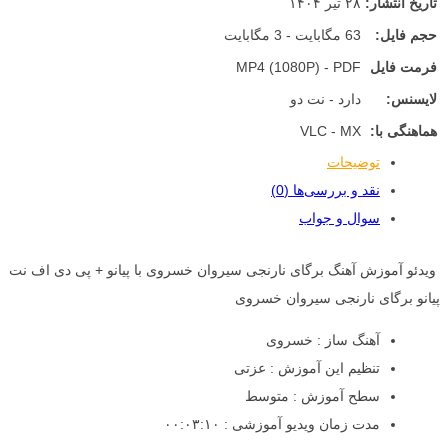
تاریخ انتشار:
۲۸ تیر ۱۴۰۴
حجم فایل:
63 مگابایت - 3 مگابایت
فرمت فایل
MP4 (1080P) - PDF
لایسنس:
دارد - نت دو
هماهنگی با:
VLC - MX
توضیحات
نقد و بررسی‌ها (0)
سوال و جواب
ویدئو آموزش آهنگ برگای نارنجی سیروان خسروی با پیانو + پی دی اف نت
پیانو برگای نارنجی سیروان خسروی
آهنگ ساز : خسروی
تنظیم این آموزش : عزتی
سطح آموزش : متوسط
مدت زمان ویدیو آموزشی : ۰۰:۰۳:۱۰