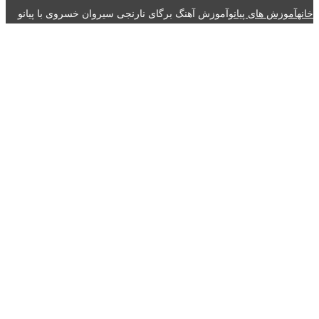
خانه
آموزش های پیانو
آموزش آهنگ برگای نارنجی سیروان خسروی با پیانو