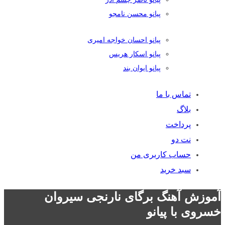
پیانو محسن نامجو
پیانو احسان خواجه امیری
پیانو اسکار هریس
پیانو ایوان بند
تماس با ما
بلاگ
پرداخت
نت دو
حساب کاربری من
سبد خرید
آموزش آهنگ برگای نارنجی سیروان
خسروی با پیانو