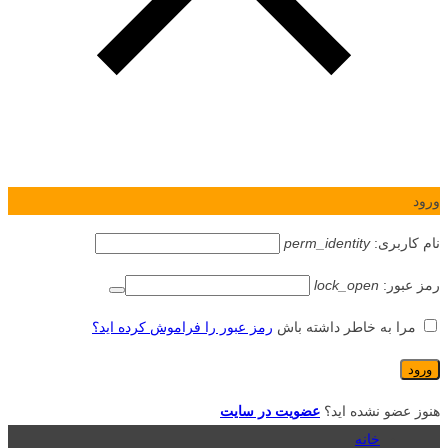
ورود
نام کاربری:
perm_identity
رمز عبور:
lock_open
مرا به خاطر داشته باش
رمز عبور را فراموش کرده اید؟
هنوز عضو نشده اید؟
عضویت در سایت
خانه