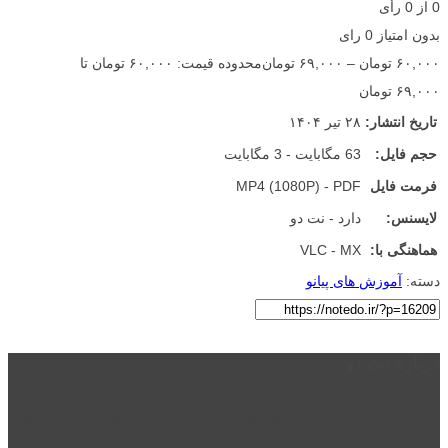
0
از
0
رأی
بدون امتیاز
0 رای
۶۰,۰۰۰
تومان
–
۶۹,۰۰۰
تومان
محدوده قیمت: ۶۰,۰۰۰ تومان تا
۶۹,۰۰۰ تومان
تاریخ انتشار:
۲۸ تیر ۱۴۰۴
حجم فایل:
63 مگابایت - 3 مگابایت
فرمت فایل
MP4 (1080P) - PDF
لایسنس:
دارد - نت دو
هماهنگی با:
VLC - MX
دسته:
آموزش های پیانو
درباره نت دو
نت دو یکی از زیر مجموعه های نت دونی است که نت های نت نویسی شده
توسط نت دونی را به روشی ساده و ابتکاری آموزش می دهد.