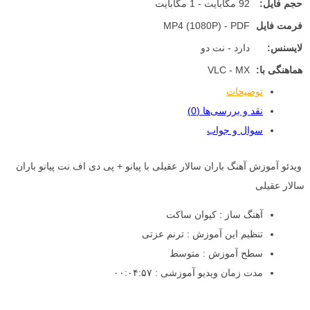
حجم فایل:
92 مگابایت - 1 مگابایت
فرمت فایل
MP4 (1080P) - PDF
لایسنس:
دارد - نت دو
هماهنگی با:
VLC - MX
توضیحات
نقد و بررسی‌ها (0)
سوال و جواب
ویدئو آموزش آهنگ باران سالار عقیلی با پیانو + پی دی اف نت پیانو باران
سالار عقیلی
آهنگ ساز : کیوان ساکت
تنظیم این آموزش : ترنم عزتی
سطح آموزش : متوسط
مدت زمان ویدیو آموزشی : ۰۰:۰۴:۵۷