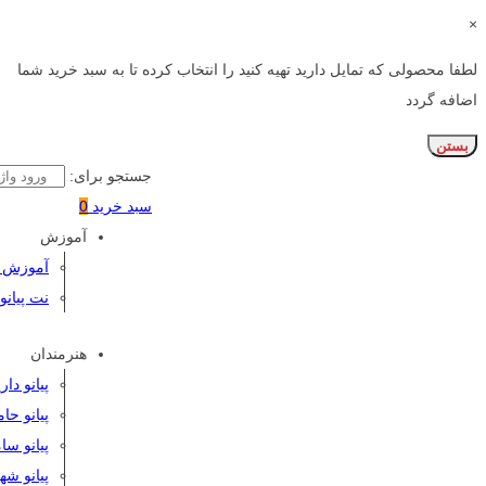
×
لطفا محصولی که تمایل دارید تهیه کنید را انتخاب کرده تا به سبد خرید شما
اضافه گردد
بستن
جستجو برای:
سبد خرید
0
آموزش
آموزش پی
نت پیانو
هنرمندان
پیانو دا
پیانو حا
پیانو سا
پیانو شه