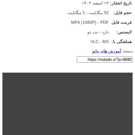
تاریخ انتشار:
۱۴ اسفند ۱۴۰۲
حجم فایل:
92 مگابایت - 1 مگابایت
فرمت فایل
MP4 (1080P) - PDF
لایسنس:
دارد - نت دو
هماهنگی با:
VLC - MX
دسته:
آموزش های پیانو
درباره نت دو
نت دو یکی از زیر مجموعه های نت دونی است که نت های نت نویسی شده
توسط نت دونی را به روشی ساده و ابتکاری آموزش می دهد.
location_on
قزوین - الوند
phone_android