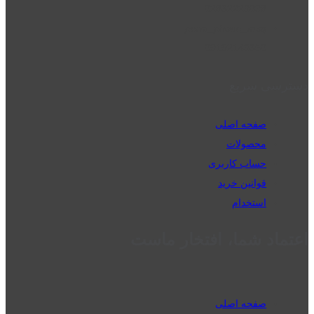
02832223098
perm_phone_msg
09192143350
دسترسی سریع
صفحه اصلی
محصولات
حساب کاربری
قوانین خرید
استخدام
اعتماد شما، افتخار ماست
صفحه اصلی