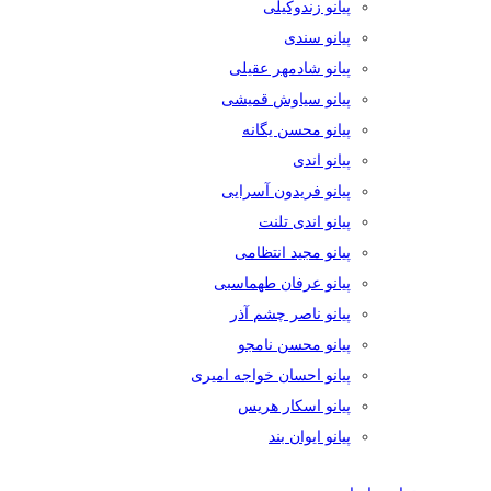
پیانو زندوکیلی
پیانو سندی
پیانو شادمهر عقیلی
پیانو سیاوش قمیشی
پیانو محسن یگانه
پیانو اندی
پیانو فریدون آسرایی
پیانو اندی تلنت
پیانو مجید انتظامی
پیانو عرفان طهماسبی
پیانو ناصر چشم آذر
پیانو محسن نامجو
پیانو احسان خواجه امیری
پیانو اسکار هریس
پیانو ایوان بند