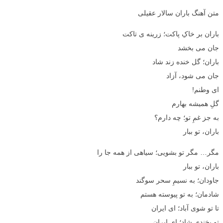
متن آهنگ باران سالار عقیلی
باران بر خاکِ پاکت؛ زرینه ی تاکت
جان می بخشد
باران؛ گل خنده زند شاد
جان می شود، آزاد
ای وطنم!
گلِ همیشه بهارم
به جز غمِ تو؛ چه دارم؟
باران، تو ببار
مگر… مگر تو بشویی؛ سیاهی از همه جا را
باران، تو ببار
جاودان؛ به نسیمِ سحر سوگند
شادمان؛ به تو پیوسته هستم
تا تو شوی آباد؛ ای ایران
تو بخندی شاد؛ ای ایران