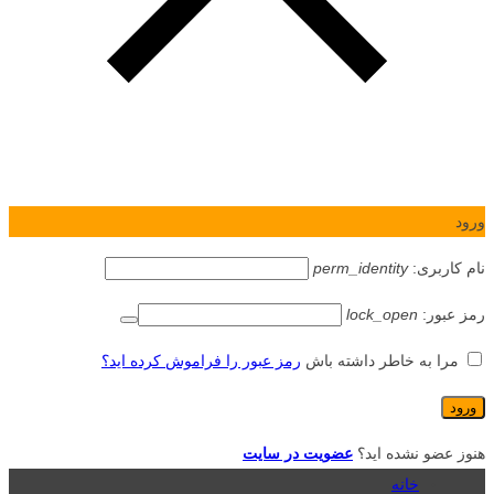
ورود
نام کاربری:
perm_identity
رمز عبور:
lock_open
مرا به خاطر داشته باش
رمز عبور را فراموش کرده اید؟
هنوز عضو نشده اید؟
عضویت در سایت
خانه