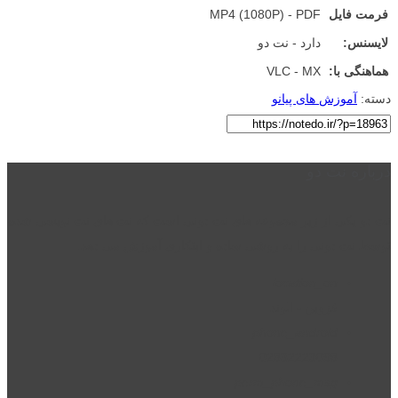
فرمت فایل
MP4 (1080P) - PDF
لایسنس:
دارد - نت دو
هماهنگی با:
VLC - MX
دسته:
آموزش های پیانو
درباره نت دو
نت دو یکی از زیر مجموعه های نت دونی است که نت های نت نویسی شده
توسط نت دونی را به روشی ساده و ابتکاری آموزش می دهد.
location_on
قزوین - الوند
phone_android
02832223098
perm_phone_msg