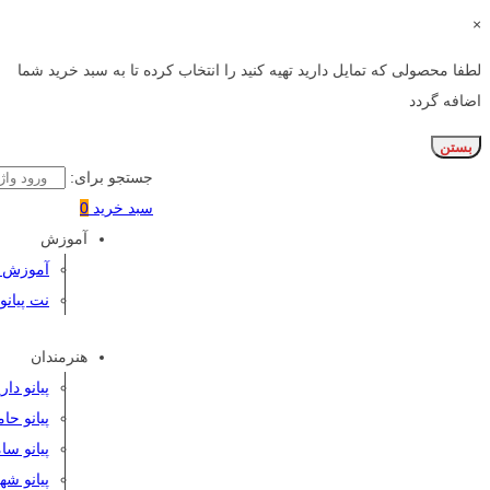
×
لطفا محصولی که تمایل دارید تهیه کنید را انتخاب کرده تا به سبد خرید شما
اضافه گردد
بستن
جستجو برای:
سبد خرید
0
آموزش
آموزش پی
نت پیانو
هنرمندان
پیانو دا
پیانو حا
پیانو سا
پیانو شه