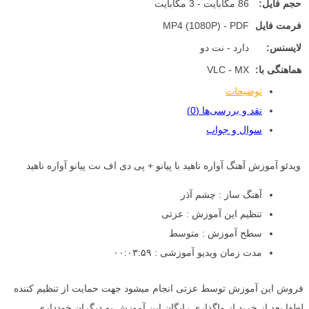
حجم فایل:
86 مگابایت - 3 مگابایت
فرمت فایل
MP4 (1080P) - PDF
لایسنس:
دارد - نت دو
هماهنگی با:
VLC - MX
توضیحات
نقد و بررسی‌ها (0)
سوال و جواب
ویدئو آموزش آهنگ آواره ناهید با پیانو + پی دی اف نت پیانو آواره ناهید
آهنگ ساز : چشم آذر
تنظیم این آموزش : عزتی
سطح آموزش : متوسط
مدت زمان ویدیو آموزشی : ۰۰:۰۳:۵۹
فروش این آموزش توسط عزتی انجام میشود جهت حمایت از تنظیم کننده
لطفا بعد از خرید از واگذاری رایگان این آموزش به دیگران خودداری