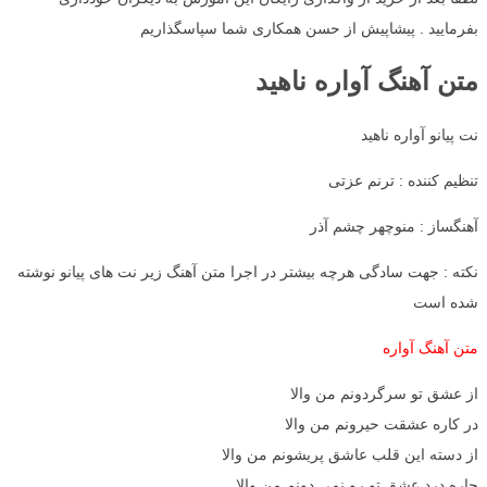
بفرمایید . پیشاپیش از حسن همکاری شما سپاسگذاریم
متن آهنگ آواره ناهید
نت پیانو آواره ناهید
تنظیم کننده : ترنم عزتی
آهنگساز : منوچهر چشم آذر
نکته : جهت سادگی هرچه بیشتر در اجرا متن آهنگ زیر نت های پیانو نوشته
شده است
متن آهنگ آواره
از عشق تو سرگردونم من والا
در کاره عشقت حیرونم من والا
از دسته این قلب عاشق پریشونم من والا
چاره درد عشق تو رو نمی دونم من والا