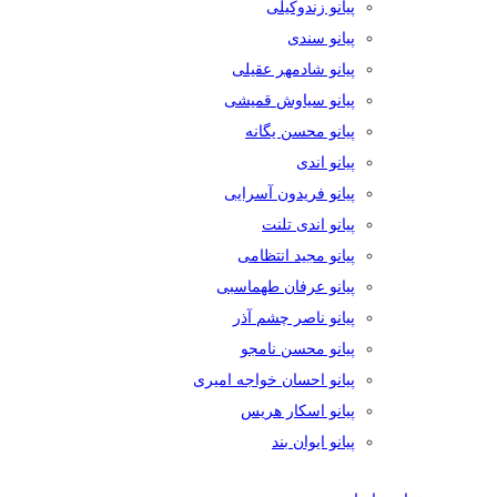
پیانو زندوکیلی
پیانو سندی
پیانو شادمهر عقیلی
پیانو سیاوش قمیشی
پیانو محسن یگانه
پیانو اندی
پیانو فریدون آسرایی
پیانو اندی تلنت
پیانو مجید انتظامی
پیانو عرفان طهماسبی
پیانو ناصر چشم آذر
پیانو محسن نامجو
پیانو احسان خواجه امیری
پیانو اسکار هریس
پیانو ایوان بند