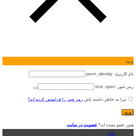
ورود
نام کاربری:
perm_identity
رمز عبور:
lock_open
مرا به خاطر داشته باش
رمز عبور را فراموش کرده اید؟
هنوز عضو نشده اید؟
عضویت در سایت
خانه