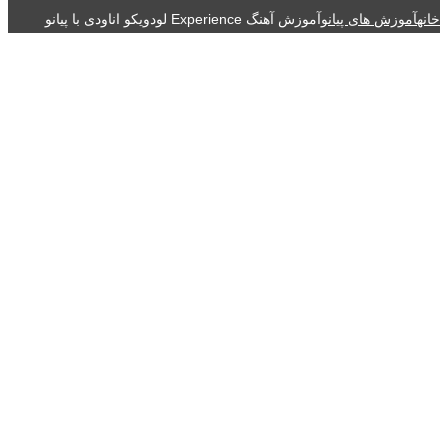
خانه
آموزش های پیانو
آموزش آهنگ Experience لودویکو اناودی با پیانو