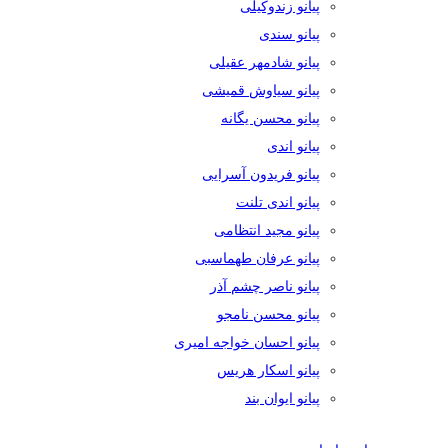
پیانو زندوکیلی
پیانو سندی
پیانو شادمهر عقیلی
پیانو سیاوش قمیشی
پیانو محسن یگانه
پیانو اندی
پیانو فریدون آسرایی
پیانو اندی تلنت
پیانو مجید انتظامی
پیانو عرفان طهماسبی
پیانو ناصر چشم آذر
پیانو محسن نامجو
پیانو احسان خواجه امیری
پیانو اسکار هریس
پیانو ایوان بند