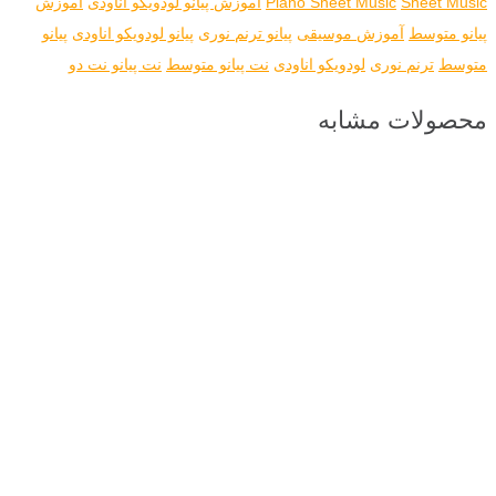
Sheet Music
Piano Sheet Music
آموزش پیانو لودویکو اناودی
آموزش
پیانو متوسط
آموزش موسیقی
پیانو ترنم نوری
پیانو لودویکو اناودی
پیانو
متوسط
ترنم نوری
لودویکو اناودی
نت پیانو متوسط
نت پیانو نت دو
محصولات مشابه