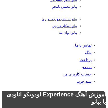
پیانو محسن نامجو
پیانو احسان خواجه امیری
پیانو اسکار هریس
پیانو ایوان بند
تماس با ما
بلاگ
پرداخت
نت دو
حساب کاربری من
سبد خرید
آموزش آهنگ Experience لودویکو اناودی
با پیانو