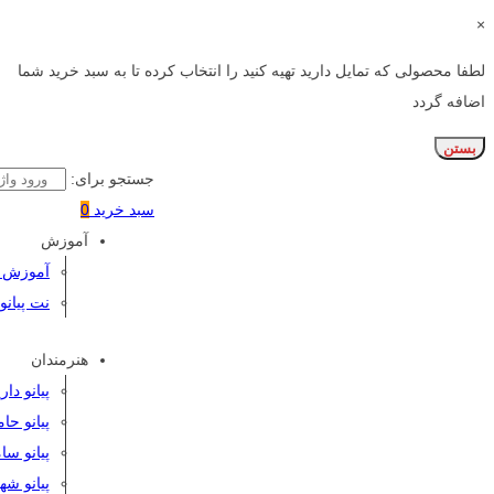
×
لطفا محصولی که تمایل دارید تهیه کنید را انتخاب کرده تا به سبد خرید شما
اضافه گردد
بستن
جستجو برای:
سبد خرید
0
آموزش
آموزش پی
نت پیانو
هنرمندان
پیانو دا
پیانو حا
پیانو سا
پیانو شه