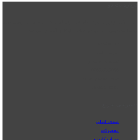
درباره نت دو
نت دو یکی از زیر مجموعه های نت دونی است که نت های نت نویسی شده
توسط نت دونی را به روشی ساده و ابتکاری آموزش می دهد.
location_on
قزوین - الوند
phone_android
02832223098
perm_phone_msg
09192143350
دسترسی سریع
صفحه اصلی
محصولات
حساب کاربری