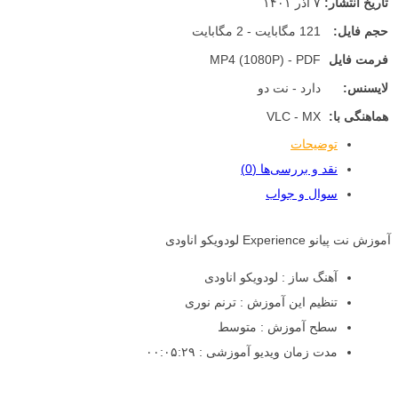
تاریخ انتشار:
۷ آذر ۱۴۰۱
حجم فایل:
121 مگابایت - 2 مگابایت
فرمت فایل
MP4 (1080P) - PDF
لایسنس:
دارد - نت دو
هماهنگی با:
VLC - MX
توضیحات
نقد و بررسی‌ها (0)
سوال و جواب
آموزش نت پیانو Experience لودویکو اناودی
آهنگ ساز : لودویکو اناودی
تنظیم این آموزش : ترنم نوری
سطح آموزش : متوسط
مدت زمان ویدیو آموزشی : ۰۰:۰۵:۲۹