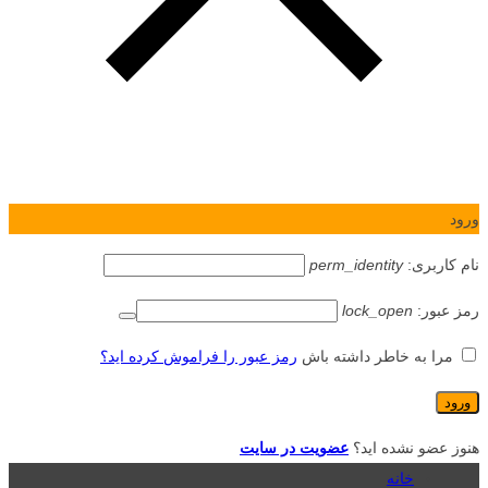
ورود
نام کاربری:
perm_identity
رمز عبور:
lock_open
مرا به خاطر داشته باش
رمز عبور را فراموش کرده اید؟
هنوز عضو نشده اید؟
عضویت در سایت
خانه