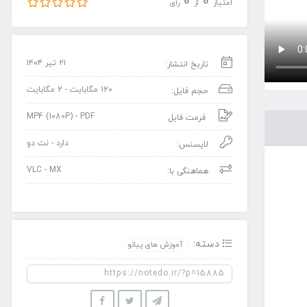
0
0
امتیاز
از
رأی
۲۱ تیر ۱۴۰۴
تاریخ انتشار:
120 مگابایت - 2 مگابایت
حجم فایل:
MP4 (1080P) - PDF
فرمت فایل
دارد - نت دو
لایسنس:
VLC - MX
هماهنگی با:
دسته:
آموزش های پیانو