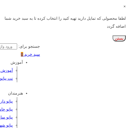
×
لطفا محصولی که تمایل دارید تهیه کنید را انتخاب کرده تا به سبد خرید شما
اضافه گردد
بستن
جستجو برای:
سبد خرید
0
آموزش
آموزش پی
نت پیانو
هنرمندان
پیانو دا
پیانو حا
پیانو سا
پیانو شه