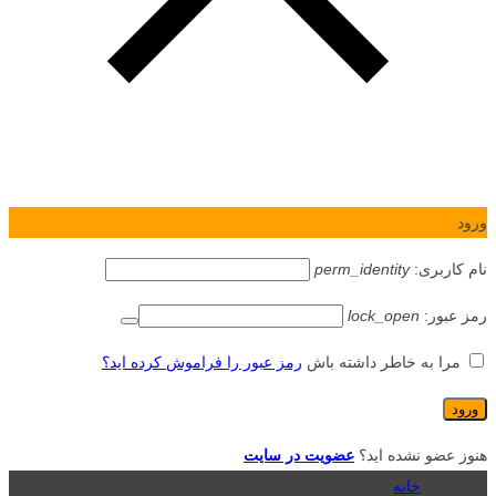
ورود
نام کاربری:
perm_identity
رمز عبور:
lock_open
مرا به خاطر داشته باش
رمز عبور را فراموش کرده اید؟
هنوز عضو نشده اید؟
عضویت در سایت
خانه