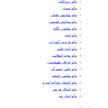
پیانو زندوکیلی
پیانو سندی
پیانو شادمهر عقیلی
پیانو سیاوش قمیشی
پیانو محسن یگانه
پیانو اندی
پیانو فریدون آسرایی
پیانو اندی تلنت
پیانو مجید انتظامی
پیانو عرفان طهماسبی
پیانو ناصر چشم آذر
پیانو محسن نامجو
پیانو احسان خواجه امیری
پیانو اسکار هریس
پیانو ایوان بند