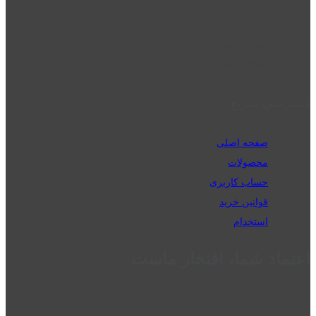
phone_android
02832223098
perm_phone_msg
09192143350
دسترسی سریع
صفحه اصلی
محصولات
حساب کاربری
قوانین خرید
استخدام
اعتماد شما، افتخار ماست