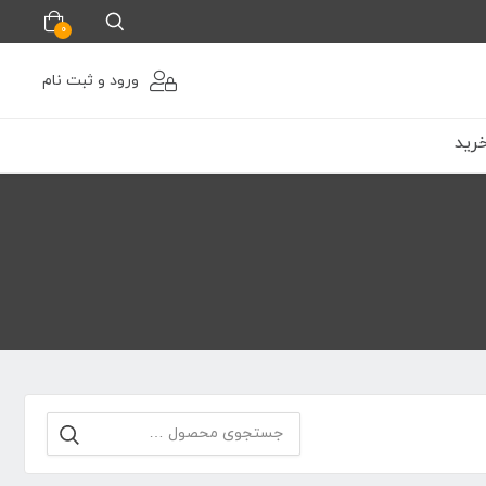
0
ورود و ثبت نام
رید
جستجو
برای: