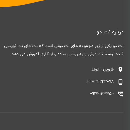
درباره نت دو
نت دو یکی از زیر مجموعه های نت دونی است که نت های نت نویسی
شده توسط نت دونی را به روشی ساده و ابتکاری آموزش می دهد.
location_on
قزوین - الوند
phone_android
02832223098
perm_phone_msg
09192143350