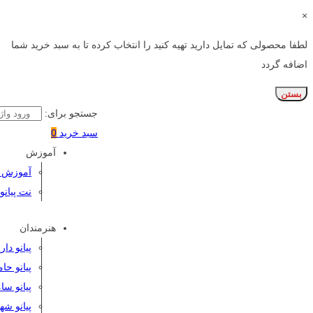
×
لطفا محصولی که تمایل دارید تهیه کنید را انتخاب کرده تا به سبد خرید شما
اضافه گردد
بستن
جستجو برای:
سبد خرید
0
آموزش
آموزش پی
نت پیانو
هنرمندان
پیانو دا
پیانو حا
پیانو سا
پیانو شه