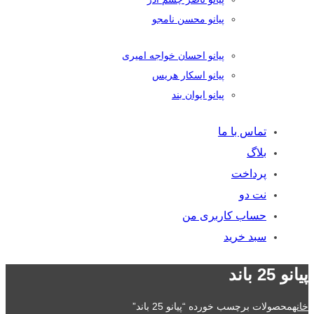
پیانو محسن نامجو
پیانو احسان خواجه امیری
پیانو اسکار هریس
پیانو ایوان بند
تماس با ما
بلاگ
پرداخت
نت دو
حساب کاربری من
سبد خرید
پیانو 25 باند
خانه
محصولات برچسب خورده “پیانو 25 باند”