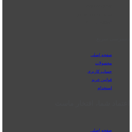
02832223098
perm_phone_msg
09192143350
دسترسی سریع
صفحه اصلی
محصولات
حساب کاربری
قوانین خرید
استخدام
اعتماد شما، افتخار ماست
صفحه اصلی