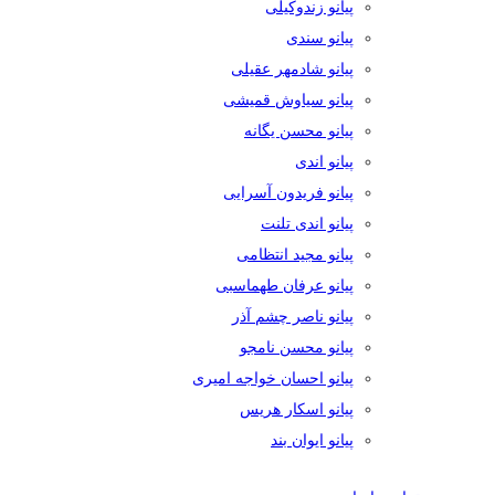
پیانو زندوکیلی
پیانو سندی
پیانو شادمهر عقیلی
پیانو سیاوش قمیشی
پیانو محسن یگانه
پیانو اندی
پیانو فریدون آسرایی
پیانو اندی تلنت
پیانو مجید انتظامی
پیانو عرفان طهماسبی
پیانو ناصر چشم آذر
پیانو محسن نامجو
پیانو احسان خواجه امیری
پیانو اسکار هریس
پیانو ایوان بند