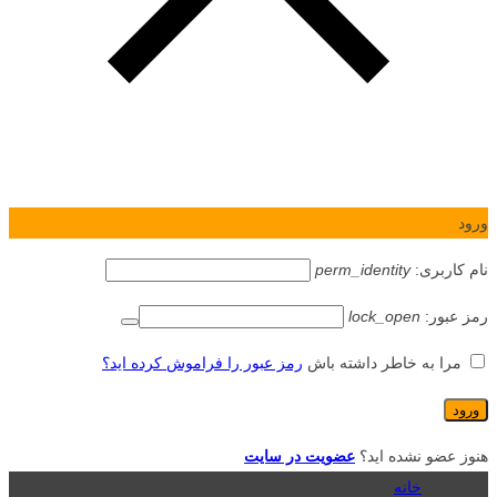
ورود
نام کاربری:
perm_identity
رمز عبور:
lock_open
مرا به خاطر داشته باش
رمز عبور را فراموش کرده اید؟
هنوز عضو نشده اید؟
عضویت در سایت
خانه