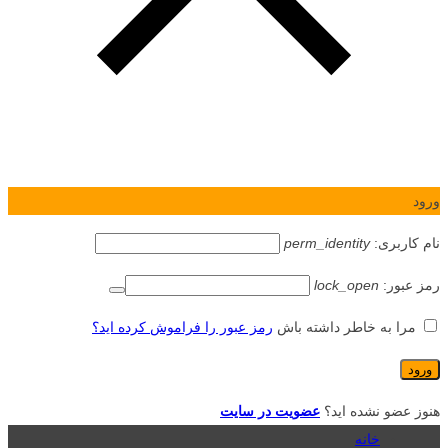
ورود
نام کاربری:
perm_identity
رمز عبور:
lock_open
مرا به خاطر داشته باش
رمز عبور را فراموش کرده اید؟
هنوز عضو نشده اید؟
عضویت در سایت
خانه