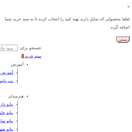
×
لطفا محصولی که تمایل دارید تهیه کنید را انتخاب کرده تا به سبد خرید شما
اضافه گردد
بستن
جستجو برای:
سبد خرید
0
آموزش
آموزش پی
نت پیانو
هنرمندان
پیانو دا
پیانو حا
پیانو سا
پیانو شه