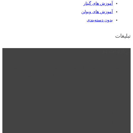
آموزش های گیتار
آموزش های ویولن
بدون دسته‌بندی
تبلیغات
درباره نت دو
نت دو یکی از زیر مجموعه های نت دونی است که نت های نت نویسی شده
توسط نت دونی را به روشی ساده و ابتکاری آموزش می دهد.
location_on
قزوین - الوند
phone_android
02832223098
perm_phone_msg
09192143350