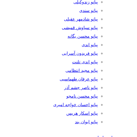
پیانو زندوکیلی
پیانو سندی
پیانو شادمهر عقیلی
پیانو سیاوش قمیشی
پیانو محسن یگانه
پیانو اندی
پیانو فریدون آسرایی
پیانو اندی تلنت
پیانو مجید انتظامی
پیانو عرفان طهماسبی
پیانو ناصر چشم آذر
پیانو محسن نامجو
پیانو احسان خواجه امیری
پیانو اسکار هریس
پیانو ایوان بند