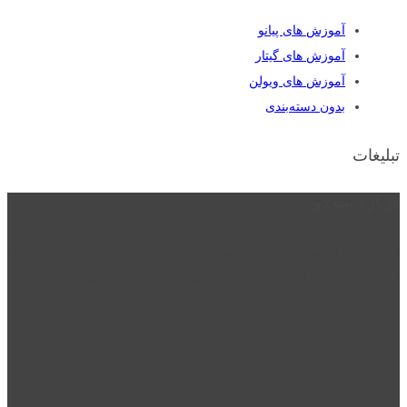
آموزش های پیانو
آموزش های گیتار
آموزش های ویولن
بدون دسته‌بندی
تبلیغات
درباره نت دو
نت دو یکی از زیر مجموعه های نت دونی است که نت های نت نویسی شده
توسط نت دونی را به روشی ساده و ابتکاری آموزش می دهد.
location_on
قزوین - الوند
phone_android
02832223098