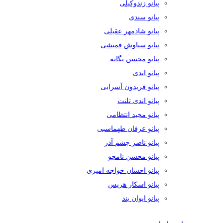
پیانو زندوکیلی
پیانو سندی
پیانو شادمهر عقیلی
پیانو سیاوش قمیشی
پیانو محسن یگانه
پیانو اندی
پیانو فریدون آسرایی
پیانو اندی تلنت
پیانو مجید انتظامی
پیانو عرفان طهماسبی
پیانو ناصر چشم آذر
پیانو محسن نامجو
پیانو احسان خواجه امیری
پیانو اسکار هریس
پیانو ایوان بند