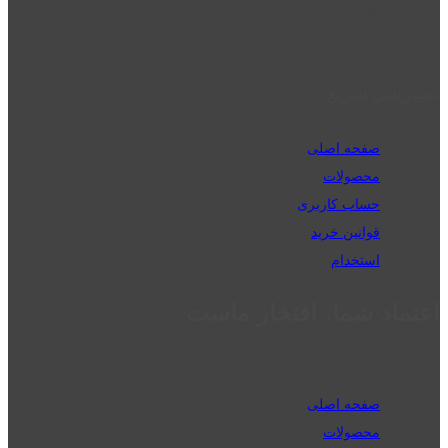
perm_phone_msg
09192143350
دسترسی سریع
صفحه اصلی
محصولات
حساب کاربری
قوانین خرید
استخدام
اعتماد شما، افتخار ماست
صفحه اصلی
محصولات