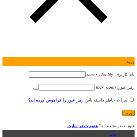
ورود
نام کاربری:
perm_identity
رمز عبور:
lock_open
مرا به خاطر داشته باش
رمز عبور را فراموش کرده اید؟
هنوز عضو نشده اید؟
عضویت در سایت
خانه