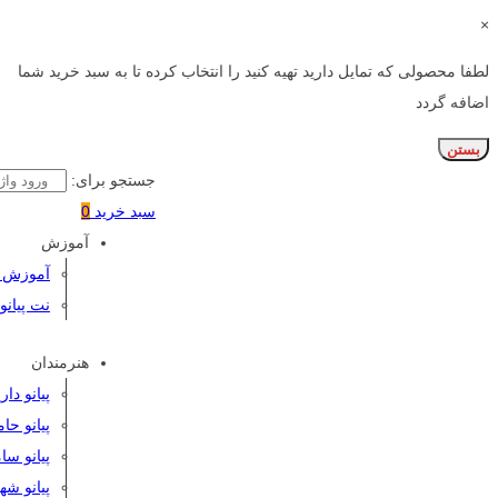
×
لطفا محصولی که تمایل دارید تهیه کنید را انتخاب کرده تا به سبد خرید شما
اضافه گردد
بستن
جستجو برای:
سبد خرید
0
آموزش
آموزش پی
نت پیانو
هنرمندان
پیانو دا
پیانو حا
پیانو سا
پیانو شه