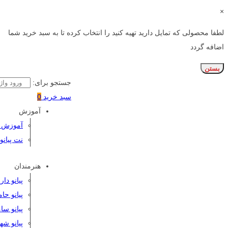
×
لطفا محصولی که تمایل دارید تهیه کنید را انتخاب کرده تا به سبد خرید شما
اضافه گردد
بستن
جستجو برای:
سبد خرید
0
آموزش
آموزش پی
نت پیانو
هنرمندان
پیانو دا
پیانو حا
پیانو سا
پیانو شه