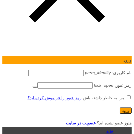
ورود
نام کاربری:
perm_identity
رمز عبور:
lock_open
مرا به خاطر داشته باش
رمز عبور را فراموش کرده اید؟
هنوز عضو نشده اید؟
عضویت در سایت
خانه