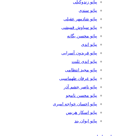
پیانو زندوکیلی
پیانو سندی
پیانو شادمهر عقیلی
پیانو سیاوش قمیشی
پیانو محسن یگانه
پیانو اندی
پیانو فریدون آسرایی
پیانو اندی تلنت
پیانو مجید انتظامی
پیانو عرفان طهماسبی
پیانو ناصر چشم آذر
پیانو محسن نامجو
پیانو احسان خواجه امیری
پیانو اسکار هریس
پیانو ایوان بند