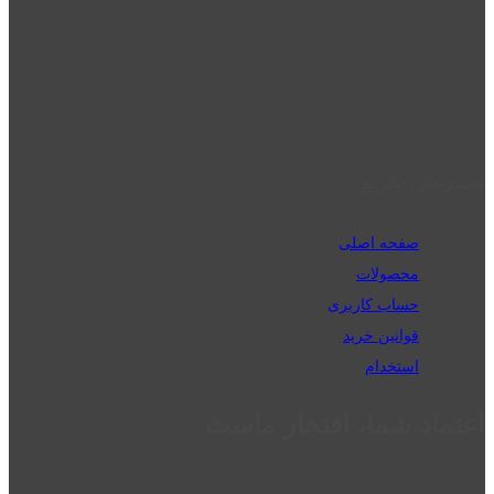
phone_android
02832223098
perm_phone_msg
09192143350
دسترسی سریع
صفحه اصلی
محصولات
حساب کاربری
قوانین خرید
استخدام
اعتماد شما، افتخار ماست