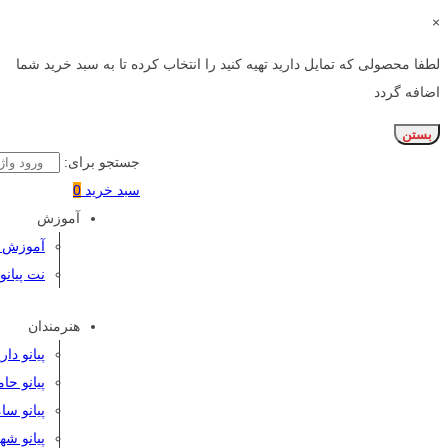
×
لطفا محصولی که تمایل دارید تهیه کنید را انتخاب کرده تا به سبد خرید شما
اضافه گردد
بستن
جستجو برای:
سبد خرید
0
آموزش
آموزش پی
نت پیانو
هنرمندان
پیانو دا
پیانو حا
پیانو سا
پیانو شه