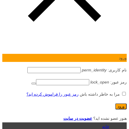
ورود
نام کاربری:
perm_identity
رمز عبور:
lock_open
مرا به خاطر داشته باش
رمز عبور را فراموش کرده اید؟
هنوز عضو نشده اید؟
عضویت در سایت
خانه