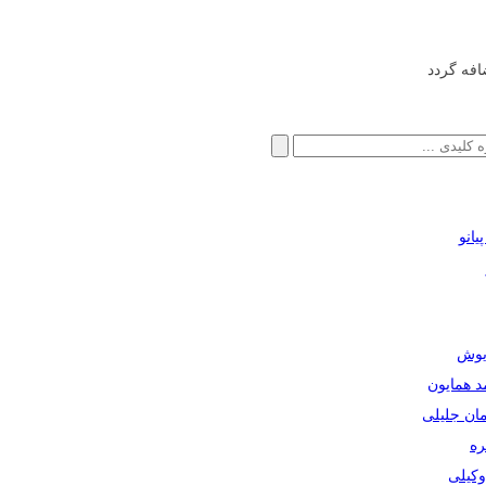
افه گردد
انو
ریوش
مد همایون
مان جلیلی
ره
دوکیلی