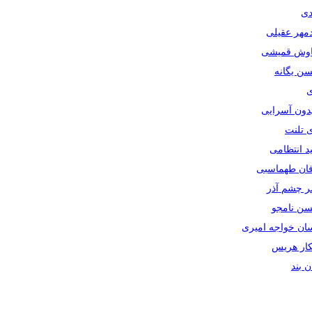
دی
دمهر عقیلی
یاوش قمیشی
سن یگانه
ی
یدون آسرایی
ی تلنت
ید انتظامی
رفان طهماسبی
صر چشم آذر
حسن نامجو
سان خواجه امیری
سکار هریس
ان بند