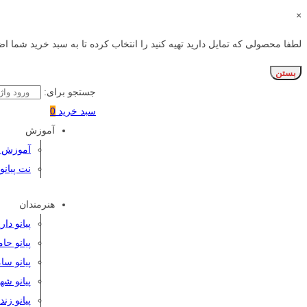
×
لطفا محصولی که تمایل دارید تهیه کنید را انتخاب کرده تا به سبد خرید شما اض
بستن
جستجو برای:
سبد خرید
0
آموزش
آموزش پی
نت پیانو
هنرمندان
پیانو دا
پیانو حا
پیانو سا
پیانو شه
پیانو زن