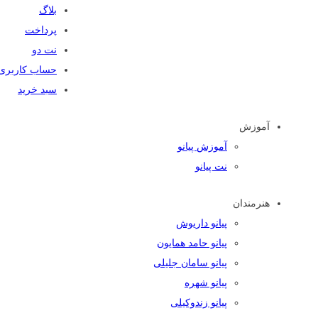
بلاگ
پرداخت
نت دو
حساب کاربری
سبد خرید
آموزش
آموزش پیانو
نت پیانو
هنرمندان
پیانو داریوش
پیانو حامد همایون
پیانو سامان جلیلی
پیانو شهره
پیانو زندوکیلی