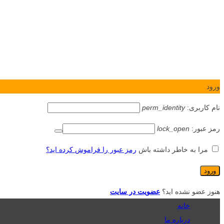
ورود
نام کاربری:
perm_identity
رمز عبور:
lock_open
مرا به خاطر داشته باش
رمز عبور را فراموش کرده اید؟
هنوز عضو نشده اید؟
عضویت در سایت
خانه
درباره ما