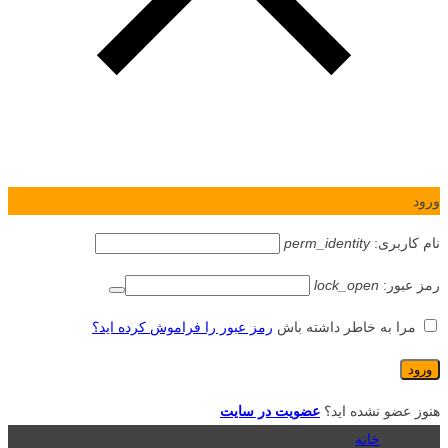
ورود
نام کاربری:
perm_identity
رمز عبور:
lock_open
مرا به خاطر داشته باش
رمز عبور را فراموش کرده اید؟
هنوز عضو نشده اید؟
عضویت در سایت
خانه