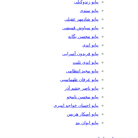
پیانو زندوکیلی
پیانو سندی
پیانو شادمهر عقیلی
پیانو سیاوش قمیشی
پیانو محسن یگانه
پیانو اندی
پیانو فریدون آسرایی
پیانو اندی تلنت
پیانو مجید انتظامی
پیانو عرفان طهماسبی
پیانو ناصر چشم آذر
پیانو محسن نامجو
پیانو احسان خواجه امیری
پیانو اسکار هریس
پیانو ایوان بند