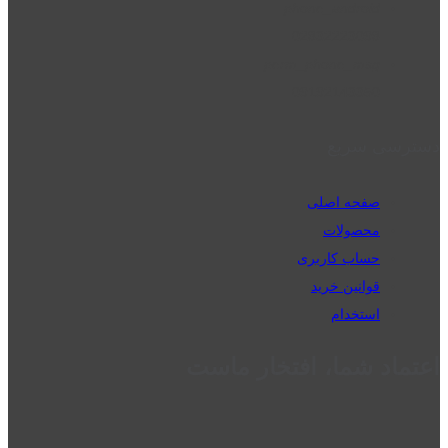
phone_android
02832223098
perm_phone_msg
09192143350
دسترسی سریع
صفحه اصلی
محصولات
حساب کاربری
قوانین خرید
استخدام
اعتماد شما، افتخار ماست