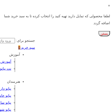
×
لطفا محصولی که تمایل دارید تهیه کنید را انتخاب کرده تا به سبد خرید شما
اضافه گردد
بستن
جستجو برای:
سبد خرید
0
آموزش
آموزش پی
نت پیانو
هنرمندان
پیانو دا
پیانو حا
پیانو سا
پیانو شه