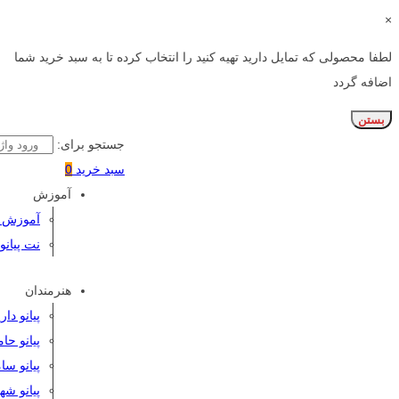
×
لطفا محصولی که تمایل دارید تهیه کنید را انتخاب کرده تا به سبد خرید شما
اضافه گردد
بستن
جستجو برای:
سبد خرید
0
آموزش
آموزش پی
نت پیانو
هنرمندان
پیانو دا
پیانو حا
پیانو سا
پیانو شه