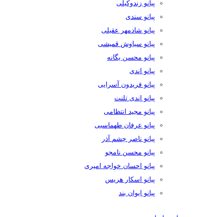
پیانو زندوکیلی
پیانو سندی
پیانو شادمهر عقیلی
پیانو سیاوش قمیشی
پیانو محسن یگانه
پیانو اندی
پیانو فریدون آسرایی
پیانو اندی تلنت
پیانو مجید انتظامی
پیانو عرفان طهماسبی
پیانو ناصر چشم آذر
پیانو محسن نامجو
پیانو احسان خواجه امیری
پیانو اسکار هریس
پیانو ایوان بند