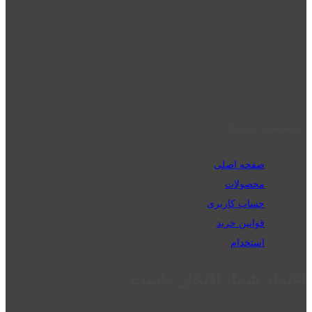
قزوین - الوند
phone_android
02832223098
perm_phone_msg
09192143350
دسترسی سریع
صفحه اصلی
محصولات
حساب کاربری
قوانین خرید
استخدام
اعتماد شما، افتخار ماست