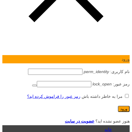
ورود
نام کاربری:
perm_identity
رمز عبور:
lock_open
مرا به خاطر داشته باش
رمز عبور را فراموش کرده اید؟
هنوز عضو نشده اید؟
عضویت در سایت
خانه