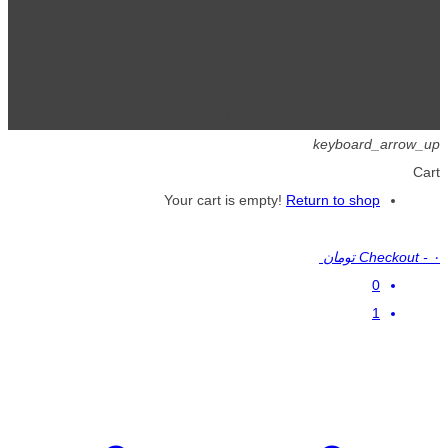
تمامی حقوق برای گیگافایل محفوظ است.
keyboard_arrow_up
Cart
Your cart is empty!
Return to shop
۰ تومان
-
Checkout
0
1