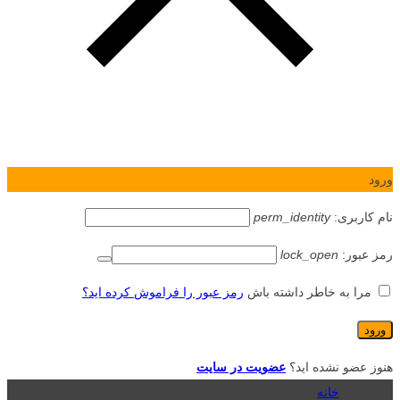
ورود
نام کاربری:
perm_identity
رمز عبور:
lock_open
مرا به خاطر داشته باش
رمز عبور را فراموش کرده اید؟
هنوز عضو نشده اید؟
عضویت در سایت
خانه