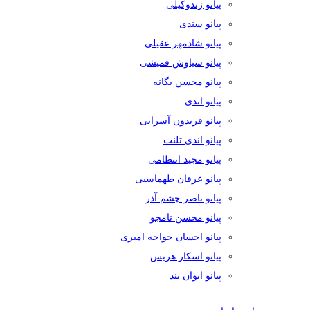
پیانو زندوکیلی
پیانو سندی
پیانو شادمهر عقیلی
پیانو سیاوش قمیشی
پیانو محسن یگانه
پیانو اندی
پیانو فریدون آسرایی
پیانو اندی تلنت
پیانو مجید انتظامی
پیانو عرفان طهماسبی
پیانو ناصر چشم آذر
پیانو محسن نامجو
پیانو احسان خواجه امیری
پیانو اسکار هریس
پیانو ایوان بند