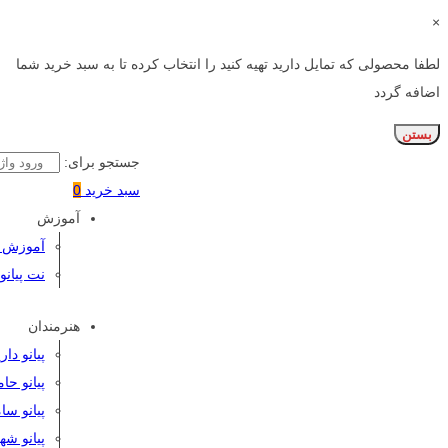
×
لطفا محصولی که تمایل دارید تهیه کنید را انتخاب کرده تا به سبد خرید شما
اضافه گردد
بستن
جستجو برای:
سبد خرید
0
آموزش
آموزش پی
نت پیانو
هنرمندان
پیانو دا
پیانو حا
پیانو سا
پیانو شه