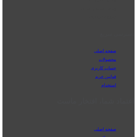
02832223098
perm_phone_msg
09192143350
دسترسی سریع
صفحه اصلی
محصولات
حساب کاربری
قوانین خرید
استخدام
اعتماد شما، افتخار ماست
صفحه اصلی