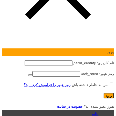
ورود
نام کاربری:
perm_identity
رمز عبور:
lock_open
مرا به خاطر داشته باش
رمز عبور را فراموش کرده اید؟
هنوز عضو نشده اید؟
عضویت در سایت
خانه