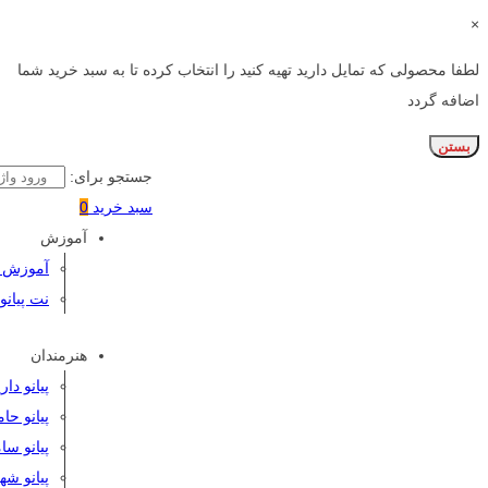
×
لطفا محصولی که تمایل دارید تهیه کنید را انتخاب کرده تا به سبد خرید شما
اضافه گردد
بستن
جستجو برای:
سبد خرید
0
آموزش
آموزش پی
نت پیانو
هنرمندان
پیانو دا
پیانو حا
پیانو سا
پیانو شه