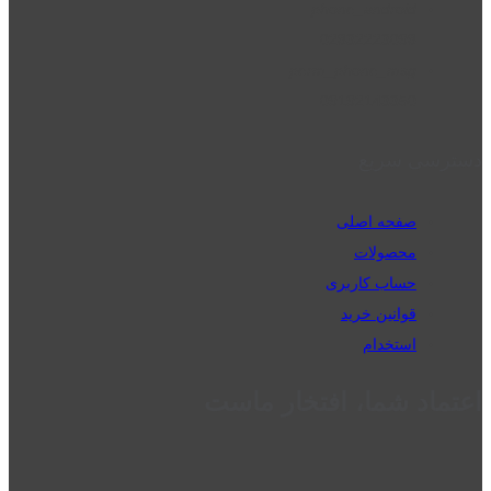
phone_android
02832223098
perm_phone_msg
09192143350
دسترسی سریع
صفحه اصلی
محصولات
حساب کاربری
قوانین خرید
استخدام
اعتماد شما، افتخار ماست