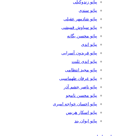
پیانو زندوکیلی
پیانو سندی
پیانو شادمهر عقیلی
پیانو سیاوش قمیشی
پیانو محسن یگانه
پیانو اندی
پیانو فریدون آسرایی
پیانو اندی تلنت
پیانو مجید انتظامی
پیانو عرفان طهماسبی
پیانو ناصر چشم آذر
پیانو محسن نامجو
پیانو احسان خواجه امیری
پیانو اسکار هریس
پیانو ایوان بند