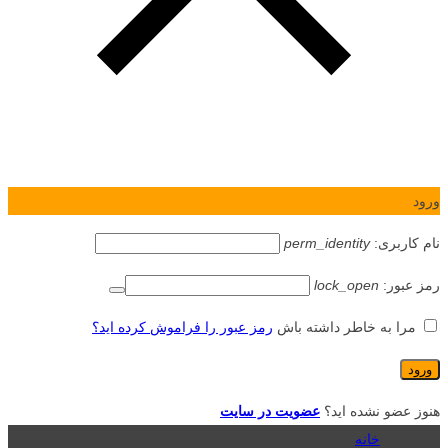
ورود
نام کاربری:
perm_identity
رمز عبور:
lock_open
مرا به خاطر داشته باش
رمز عبور را فراموش کرده اید؟
هنوز عضو نشده اید؟
عضویت در سایت
خانه