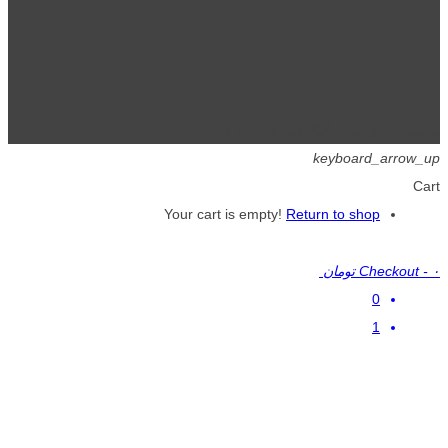
تمامی حقوق برای گیگافایل محفوظ است.
keyboard_arrow_up
Cart
Your cart is empty!
Return to shop
۰ تومان
-
Checkout
0
1