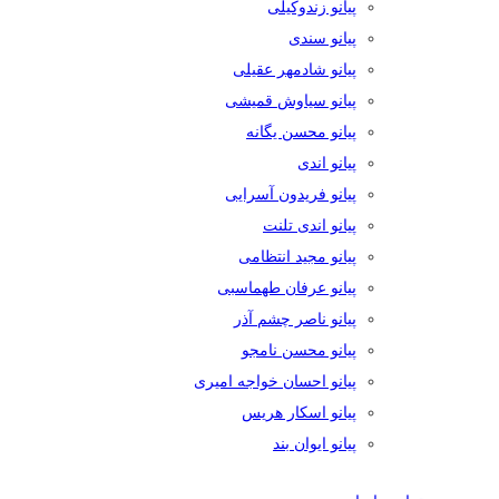
پیانو زندوکیلی
پیانو سندی
پیانو شادمهر عقیلی
پیانو سیاوش قمیشی
پیانو محسن یگانه
پیانو اندی
پیانو فریدون آسرایی
پیانو اندی تلنت
پیانو مجید انتظامی
پیانو عرفان طهماسبی
پیانو ناصر چشم آذر
پیانو محسن نامجو
پیانو احسان خواجه امیری
پیانو اسکار هریس
پیانو ایوان بند