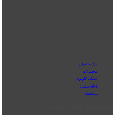
location_on
قزوین - الوند
phone_android
02832223098
perm_phone_msg
09192143350
دسترسی سریع
صفحه اصلی
محصولات
حساب کاربری
قوانین خرید
استخدام
اعتماد شما، افتخار ماست