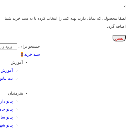
×
لطفا محصولی که تمایل دارید تهیه کنید را انتخاب کرده تا به سبد خرید شما
اضافه گردد
بستن
جستجو برای:
سبد خرید
0
آموزش
آموزش پی
نت پیانو
هنرمندان
پیانو دا
پیانو حا
پیانو سا
پیانو شه