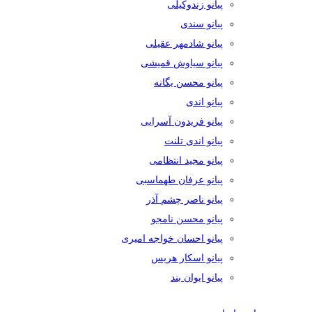
پیانو زندوکیلی
پیانو سندی
پیانو شادمهر عقیلی
پیانو سیاوش قمیشی
پیانو محسن یگانه
پیانو اندی
پیانو فریدون آسرایی
پیانو اندی تلنت
پیانو مجید انتظامی
پیانو عرفان طهماسبی
پیانو ناصر چشم آذر
پیانو محسن نامجو
پیانو احسان خواجه امیری
پیانو اسکار هریس
پیانو ایوان بند