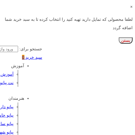
×
لطفا محصولی که تمایل دارید تهیه کنید را انتخاب کرده تا به سبد خرید شما
اضافه گردد
بستن
جستجو برای:
سبد خرید
0
آموزش
آموزش پی
نت پیانو
هنرمندان
پیانو دا
پیانو حا
پیانو سا
پیانو شه