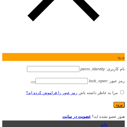
ورود
نام کاربری:
perm_identity
رمز عبور:
lock_open
مرا به خاطر داشته باش
رمز عبور را فراموش کرده اید؟
هنوز عضو نشده اید؟
عضویت در سایت
خانه