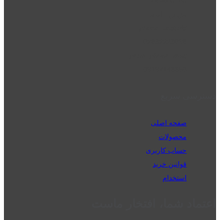
location_on
قزوین - الوند
phone_android
02832223098
perm_phone_msg
09192143350
دسترسی سریع
صفحه اصلی
محصولات
حساب کاربری
قوانین خرید
استخدام
اعتماد شما، افتخار ماست