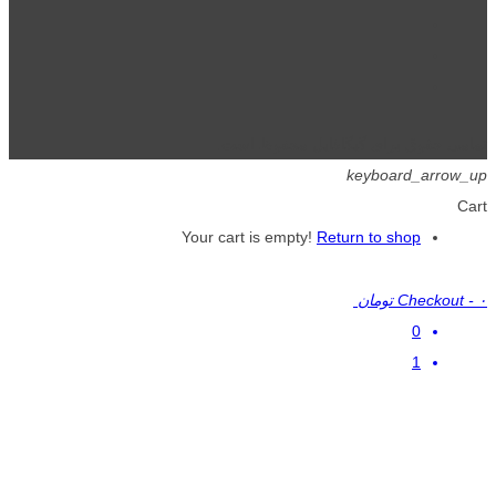
تمامی حقوق برای گیگافایل محفوظ است.
keyboard_arrow_up
Cart
Your cart is empty!
Return to shop
۰ تومان
-
Checkout
0
1