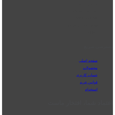
قزوین - الوند
phone_android
02832223098
perm_phone_msg
09192143350
دسترسی سریع
صفحه اصلی
محصولات
حساب کاربری
قوانین خرید
استخدام
اعتماد شما، افتخار ماست