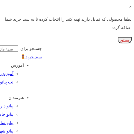
×
لطفا محصولی که تمایل دارید تهیه کنید را انتخاب کرده تا به سبد خرید شما
اضافه گردد
بستن
جستجو برای:
سبد خرید
0
آموزش
آموزش پی
نت پیانو
هنرمندان
پیانو دا
پیانو حا
پیانو سا
پیانو شه