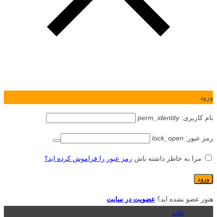
ورود
نام کاربری:
perm_identity
رمز عبور:
lock_open
مرا به خاطر داشته باش
رمز عبور را فراموش کرده اید؟
هنوز عضو نشده اید؟
عضویت در سایت
خانه