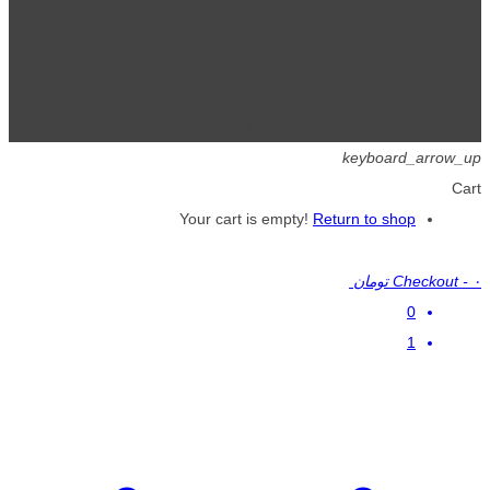
تمامی حقوق برای گیگافایل محفوظ است.
keyboard_arrow_up
Cart
Your cart is empty!
Return to shop
۰ تومان
-
Checkout
0
1