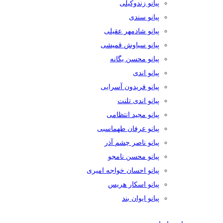
پیانو زندوکیلی
پیانو سندی
پیانو شادمهر عقیلی
پیانو سیاوش قمیشی
پیانو محسن یگانه
پیانو اندی
پیانو فریدون آسرایی
پیانو اندی تلنت
پیانو مجید انتظامی
پیانو عرفان طهماسبی
پیانو ناصر چشم آذر
پیانو محسن نامجو
پیانو احسان خواجه امیری
پیانو اسکار هریس
پیانو ایوان بند