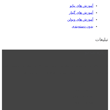
آموزش های پیانو
آموزش های گیتار
آموزش های ویولن
بدون دسته‌بندی
تبلیغات
درباره نت دو
نت دو یکی از زیر مجموعه های نت دونی است که نت های نت نویسی شده
توسط نت دونی را به روشی ساده و ابتکاری آموزش می دهد.
location_on
قزوین - الوند
phone_android
02832223098