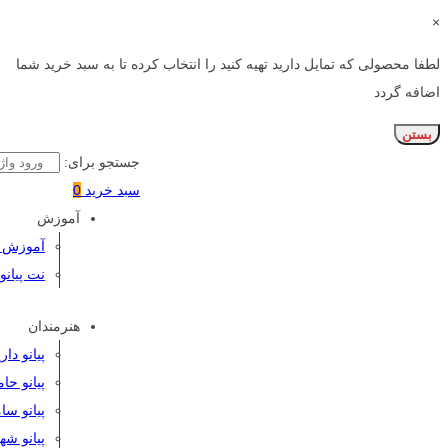
×
لطفا محصولی که تمایل دارید تهیه کنید را انتخاب کرده تا به سبد خرید شما
اضافه گردد
بستن
جستجو برای:
سبد خرید
0
آموزش
آموزش پی
نت پیانو
هنرمندان
پیانو دا
پیانو حا
پیانو سا
پیانو شه