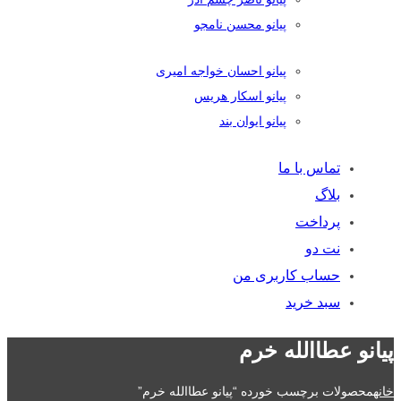
پیانو محسن نامجو
پیانو احسان خواجه امیری
پیانو اسکار هریس
پیانو ایوان بند
تماس با ما
بلاگ
پرداخت
نت دو
حساب کاربری من
سبد خرید
پیانو عطاالله خرم
خانه
محصولات برچسب خورده “پیانو عطاالله خرم”