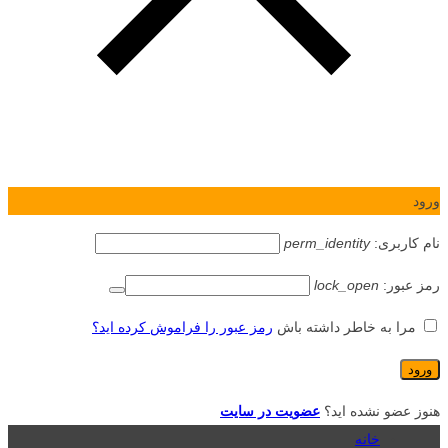
ورود
نام کاربری:
perm_identity
رمز عبور:
lock_open
مرا به خاطر داشته باش
رمز عبور را فراموش کرده اید؟
هنوز عضو نشده اید؟
عضویت در سایت
خانه