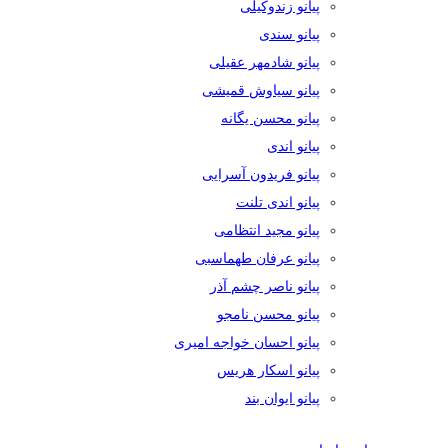
پیانو زندوکیلی
پیانو سندی
پیانو شادمهر عقیلی
پیانو سیاوش قمیشی
پیانو محسن یگانه
پیانو اندی
پیانو فریدون آسرایی
پیانو اندی تلنت
پیانو مجید انتظامی
پیانو عرفان طهماسبی
پیانو ناصر چشم آذر
پیانو محسن نامجو
پیانو احسان خواجه امیری
پیانو اسکار هریس
پیانو ایوان بند