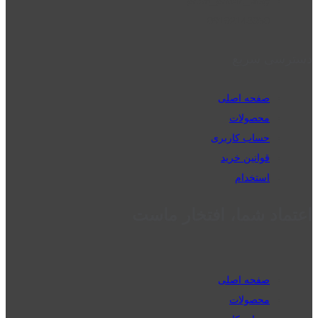
perm_phone_msg
09192143350
دسترسی سریع
صفحه اصلی
محصولات
حساب کاربری
قوانین خرید
استخدام
اعتماد شما، افتخار ماست
صفحه اصلی
محصولات