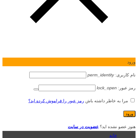
ورود
نام کاربری:
perm_identity
رمز عبور:
lock_open
مرا به خاطر داشته باش
رمز عبور را فراموش کرده اید؟
هنوز عضو نشده اید؟
عضویت در سایت
خانه