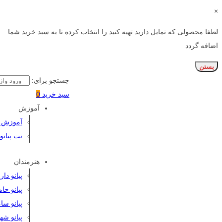
×
لطفا محصولی که تمایل دارید تهیه کنید را انتخاب کرده تا به سبد خرید شما
اضافه گردد
بستن
جستجو برای:
سبد خرید
0
آموزش
آموزش پی
نت پیانو
هنرمندان
پیانو دا
پیانو حا
پیانو سا
پیانو شه