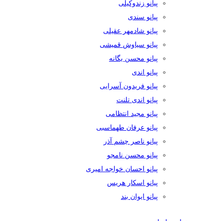
پیانو زندوکیلی
پیانو سندی
پیانو شادمهر عقیلی
پیانو سیاوش قمیشی
پیانو محسن یگانه
پیانو اندی
پیانو فریدون آسرایی
پیانو اندی تلنت
پیانو مجید انتظامی
پیانو عرفان طهماسبی
پیانو ناصر چشم آذر
پیانو محسن نامجو
پیانو احسان خواجه امیری
پیانو اسکار هریس
پیانو ایوان بند