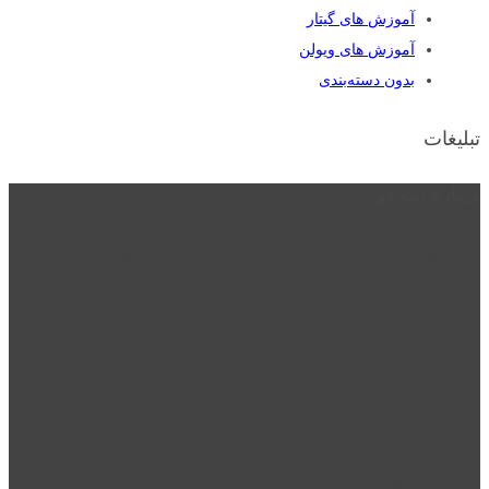
آموزش های گیتار
آموزش های ویولن
بدون دسته‌بندی
تبلیغات
درباره نت دو
نت دو یکی از زیر مجموعه های نت دونی است که نت های نت نویسی شده
توسط نت دونی را به روشی ساده و ابتکاری آموزش می دهد.
location_on
قزوین - الوند
phone_android
02832223098
perm_phone_msg
09192143350