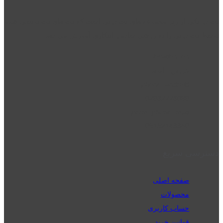
نت دو یکی از زیر مجموعه های نت دونی است که نت های نت نویسی شده
توسط نت دونی را به روشی ساده و ابتکاری آموزش می دهد.
location_on
قزوین - الوند
phone_android
02832223098
perm_phone_msg
09192143350
دسترسی سریع
صفحه اصلی
محصولات
حساب کاربری
قوانین خرید