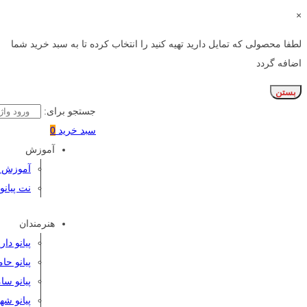
×
لطفا محصولی که تمایل دارید تهیه کنید را انتخاب کرده تا به سبد خرید شما
اضافه گردد
بستن
جستجو برای:
سبد خرید
0
آموزش
آموزش پی
نت پیانو
هنرمندان
پیانو دا
پیانو حا
پیانو سا
پیانو شه