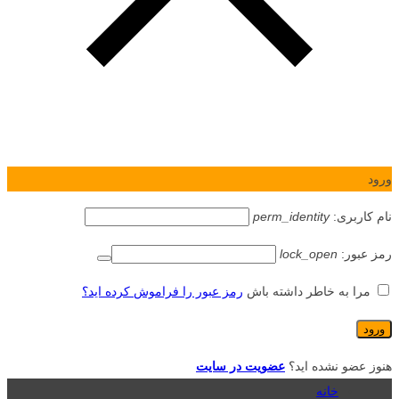
ورود
نام کاربری:
perm_identity
رمز عبور:
lock_open
مرا به خاطر داشته باش
رمز عبور را فراموش کرده اید؟
هنوز عضو نشده اید؟
عضویت در سایت
خانه