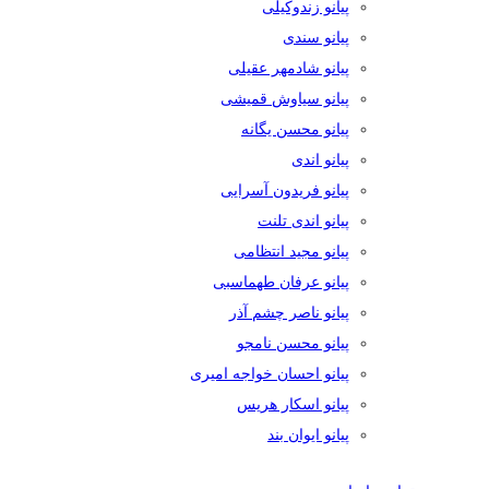
پیانو زندوکیلی
پیانو سندی
پیانو شادمهر عقیلی
پیانو سیاوش قمیشی
پیانو محسن یگانه
پیانو اندی
پیانو فریدون آسرایی
پیانو اندی تلنت
پیانو مجید انتظامی
پیانو عرفان طهماسبی
پیانو ناصر چشم آذر
پیانو محسن نامجو
پیانو احسان خواجه امیری
پیانو اسکار هریس
پیانو ایوان بند