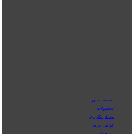
نت دو یکی از زیر مجموعه های نت دونی است که نت های نت نویسی شده
توسط نت دونی را به روشی ساده و ابتکاری آموزش می دهد.
location_on
قزوین - الوند
phone_android
02832223098
perm_phone_msg
09192143350
دسترسی سریع
صفحه اصلی
محصولات
حساب کاربری
قوانین خرید
استخدام