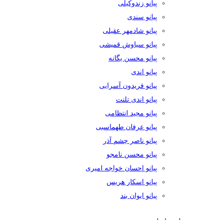
پیانو زندوکیلی
پیانو سندی
پیانو شادمهر عقیلی
پیانو سیاوش قمیشی
پیانو محسن یگانه
پیانو اندی
پیانو فریدون آسرایی
پیانو اندی تلنت
پیانو مجید انتظامی
پیانو عرفان طهماسبی
پیانو ناصر چشم آذر
پیانو محسن نامجو
پیانو احسان خواجه امیری
پیانو اسکار هریس
پیانو ایوان بند