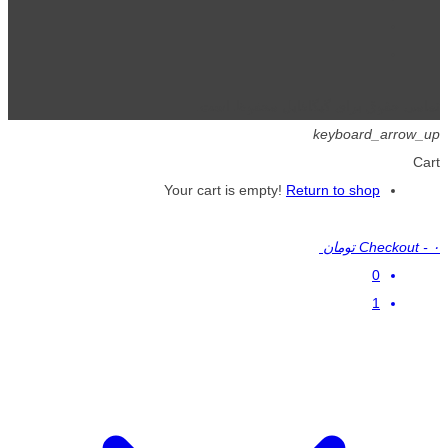
تمامی حقوق برای گیگافایل محفوظ است.
keyboard_arrow_up
Cart
Your cart is empty!
Return to shop
۰ تومان
-
Checkout
0
1