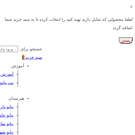
×
لطفا محصولی که تمایل دارید تهیه کنید را انتخاب کرده تا به سبد خرید شما
اضافه گردد
بستن
جستجو برای:
سبد خرید
0
آموزش
آموزش پی
نت پیانو
هنرمندان
پیانو دا
پیانو حا
پیانو سا
پیانو شه