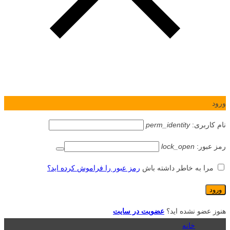
ورود
نام کاربری:
perm_identity
رمز عبور:
lock_open
مرا به خاطر داشته باش
رمز عبور را فراموش کرده اید؟
هنوز عضو نشده اید؟
عضویت در سایت
خانه