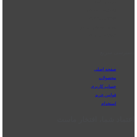
قزوین - الوند
phone_android
02832223098
perm_phone_msg
09192143350
دسترسی سریع
صفحه اصلی
محصولات
حساب کاربری
قوانین خرید
استخدام
اعتماد شما، افتخار ماست